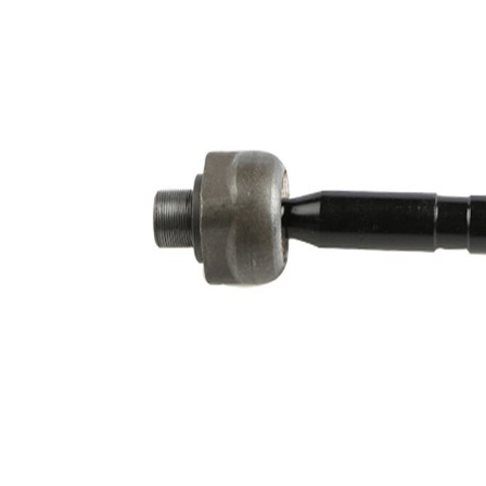
de extindere
sintetică
Numar articol
VKDY
par
823014