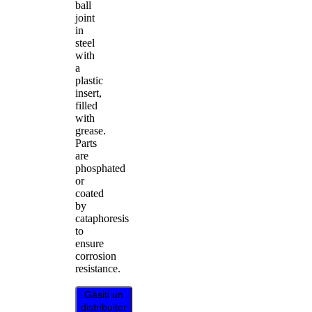
ball
joint
in
steel
with
a
plastic
insert,
filled
with
grease.
Parts
are
phosphated
or
coated
by
cataphoresis
to
ensure
corrosion
resistance.
Găsiți un
distribuitor