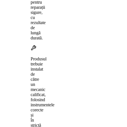
pentru
reparații
sigure,
cu
rezultate
de
lungă
durată.
Produsul
trebuie
instalat
de
către
un
mecanic
calificat,
folosind
instrumentele
corecte
și
în
strictă