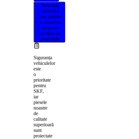
Selectați
vehiculul
dvs. pentru
a confirma
că acest
produs se
potrivește
Siguranța
vehiculelor
este
o
prioritate
pentru
SKF,
iar
piesele
noastre
de
calitate
superioară
sunt
proiectate