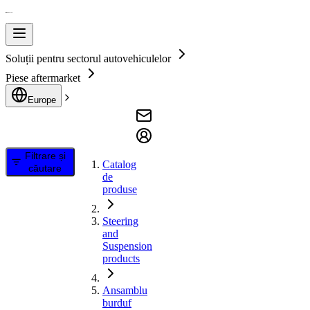
Soluții pentru sectorul autovehiculelor
Piese aftermarket
Europe
Filtrare și
Catalog
căutare
de
produse
Steering
and
Suspension
products
Ansamblu
burduf