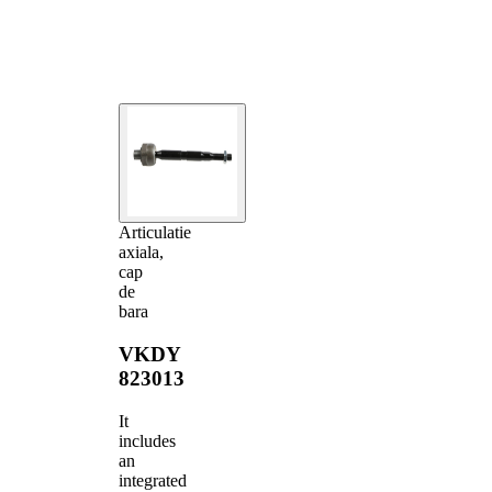
Articulatie
axiala,
cap
de
bara
VKDY
823013
It
includes
an
integrated