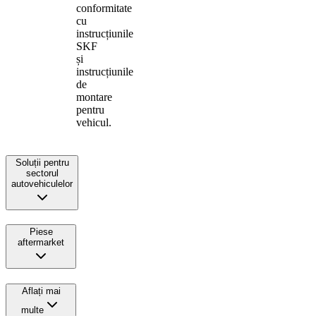
conformitate
cu
instrucțiunile
SKF
și
instrucțiunile
de
montare
pentru
vehicul.
Soluții pentru
sectorul
autovehiculelor
Piese
aftermarket
Aflați mai
multe