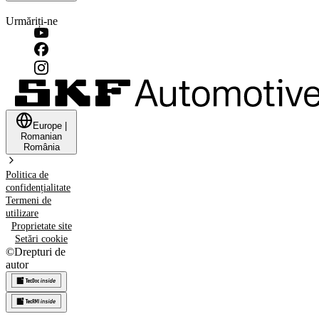
Urmăriți-ne
Europe
|
Romanian
România
Politica de
confidențialitate
Termeni de
utilizare
Proprietate site
Setări cookie
©
Drepturi de
autor