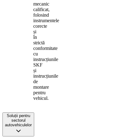
mecanic
calificat,
folosind
instrumentele
corecte
și
în
strictă
conformitate
cu
instrucțiunile
SKF
și
instrucțiunile
de
montare
pentru
vehicul.
Soluții pentru
sectorul
autovehiculelor