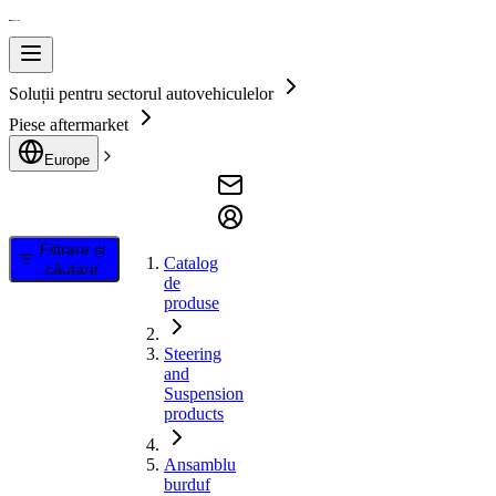
Soluții pentru sectorul autovehiculelor
Piese aftermarket
Europe
Filtrare și
Catalog
căutare
de
produse
Steering
and
Suspension
products
Ansamblu
burduf