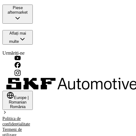
Piese
aftermarket
Aflați mai
multe
Urmăriți-ne
Europe
|
Romanian
România
Politica de
confidențialitate
Termeni de
utilizare