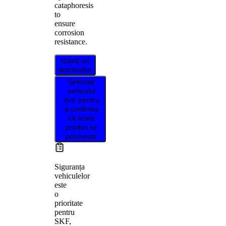
cataphoresis
to
ensure
corrosion
resistance.
Găsiți un
distribuitor
Selectați
vehiculul
dvs. pentru
a confirma
că acest
produs se
potrivește
Siguranța
vehiculelor
este
o
prioritate
pentru
SKF,