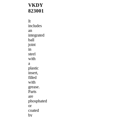
VKDY
823001
It
includes
an
integrated
ball
joint
in
steel
with
a
plastic
insert,
filled
with
grease.
Parts
are
phosphated
or
coated
by