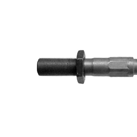
191,5
Lungime
mm
Dimensiune
M12 x
filet
1,25
Articol
cu
extins/Informatii
unsoare
de extindere
sintetică
Dimensiune
M14 x
filet 1
1,5