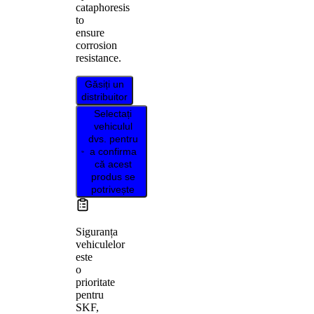
cataphoresis
to
ensure
corrosion
resistance.
Găsiți un
distribuitor
Selectați
vehiculul
dvs. pentru
a confirma
că acest
produs se
potrivește
Siguranța
vehiculelor
este
o
prioritate
pentru
SKF,