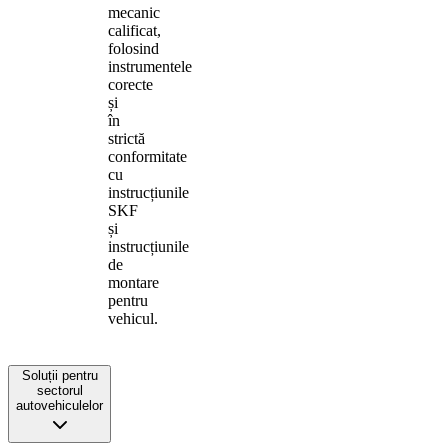
mecanic
calificat,
folosind
instrumentele
corecte
și
în
strictă
conformitate
cu
instrucțiunile
SKF
și
instrucțiunile
de
montare
pentru
vehicul.
Soluții pentru
sectorul
autovehiculelor