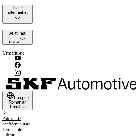
Piese
aftermarket
Aflați mai
multe
Urmăriți-ne
Europe
|
Romanian
România
Politica de
confidențialitate
Termeni de
utilizare