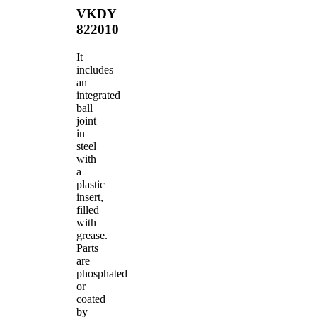
VKDY
822010
It
includes
an
integrated
ball
joint
in
steel
with
a
plastic
insert,
filled
with
grease.
Parts
are
phosphated
or
coated
by