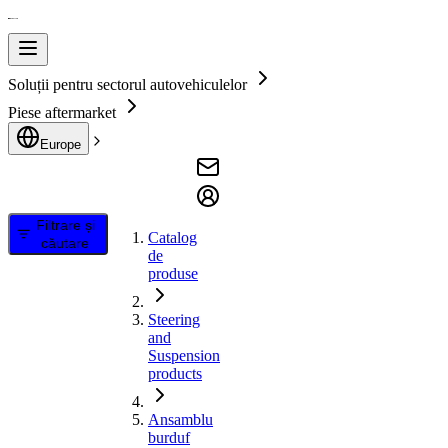
Soluții pentru sectorul autovehiculelor
Piese aftermarket
Europe
Filtrare și
Catalog
căutare
de
produse
Steering
and
Suspension
products
Ansamblu
burduf