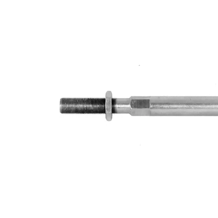
Lungime
298 mm
Dimensiune
M18 x
filet
1,5
Articol
cu
extins/Informatii
unsoare
de extindere
sintetică
Dimensiune
M12 x
filet 1
1,25