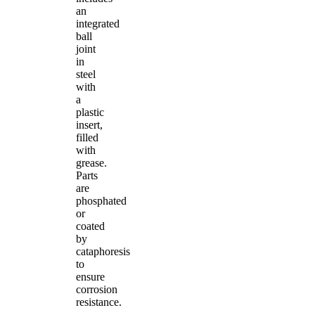
an
integrated
ball
joint
in
steel
with
a
plastic
insert,
filled
with
grease.
Parts
are
phosphated
or
coated
by
cataphoresis
to
ensure
corrosion
resistance.