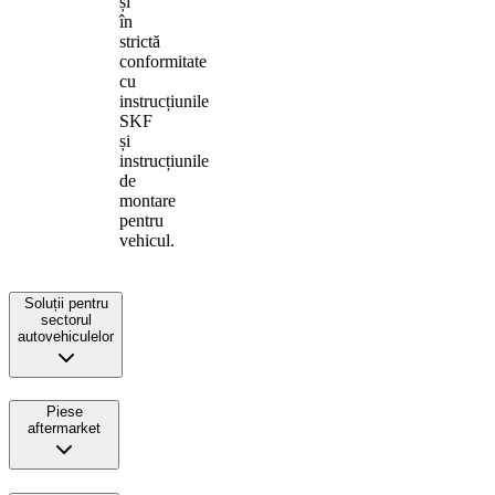
și
în
strictă
conformitate
cu
instrucțiunile
SKF
și
instrucțiunile
de
montare
pentru
vehicul.
Soluții pentru
sectorul
autovehiculelor
Piese
aftermarket