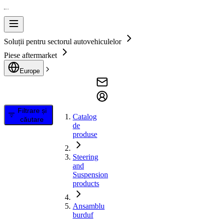
Soluții pentru sectorul autovehiculelor
Piese aftermarket
Europe
Filtrare și
Catalog
căutare
de
produse
Steering
and
Suspension
products
Ansamblu
burduf