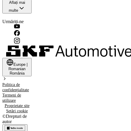
Aflați mai
multe
Urmăriți-ne
Europe
|
Romanian
România
Politica de
confidențialitate
Termeni de
utilizare
Proprietate site
Setări cookie
©
Drepturi de
autor