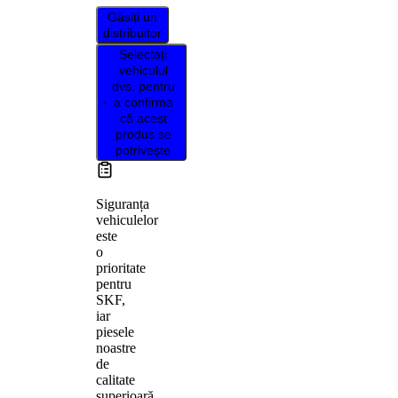
Găsiți un
distribuitor
Selectați
vehiculul
dvs. pentru
a confirma
că acest
produs se
potrivește
Siguranța
vehiculelor
este
o
prioritate
pentru
SKF,
iar
piesele
noastre
de
calitate
superioară