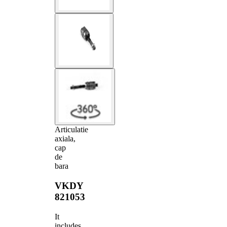
Articulatie
axiala,
cap
de
bara
VKDY
821053
It
includes