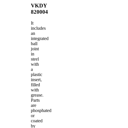
VKDY
820004
It
includes
an
integrated
ball
joint
in
steel
with
a
plastic
insert,
filled
with
grease.
Parts
are
phosphated
or
coated
by