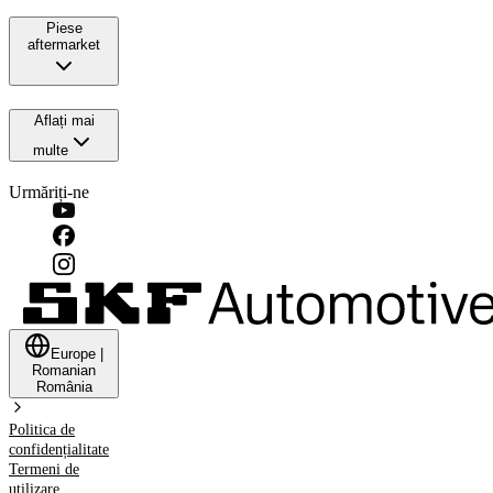
Piese
aftermarket
Aflați mai
multe
Urmăriți-ne
Europe
|
Romanian
România
Politica de
confidențialitate
Termeni de
utilizare