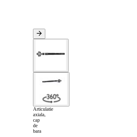
Articulatie
axiala,
cap
de
bara