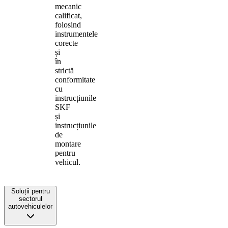
mecanic
calificat,
folosind
instrumentele
corecte
și
în
strictă
conformitate
cu
instrucțiunile
SKF
și
instrucțiunile
de
montare
pentru
vehicul.
Soluții pentru
sectorul
autovehiculelor