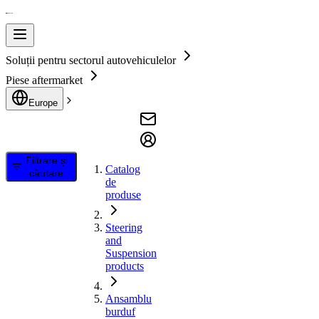
Soluții pentru sectorul autovehiculelor
Piese aftermarket
Europe
Filtrare și
Catalog
căutare
de
produse
Steering
and
Suspension
products
Ansamblu
burduf