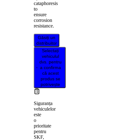
cataphoresis
to
ensure
corrosion
resistance.
Găsiți un
distribuitor
Selectați
vehiculul
dvs. pentru
a confirma
că acest
produs se
potrivește
Siguranța
vehiculelor
este
o
prioritate
pentru
SKF,