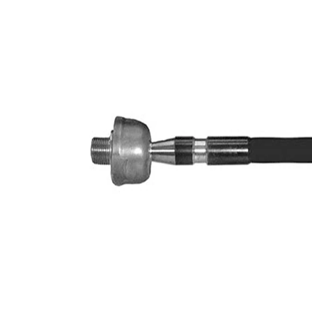
M16 x
Filet interior
1,5 mm
M14 x
Filet exterior
1,5 mm
Articol
cu
extins/Informatii
unsoare
de extindere
sintetică