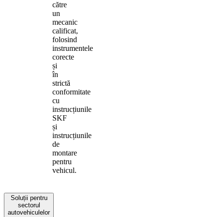
către
un
mecanic
calificat,
folosind
instrumentele
corecte
și
în
strictă
conformitate
cu
instrucțiunile
SKF
și
instrucțiunile
de
montare
pentru
vehicul.
Soluții pentru
sectorul
autovehiculelor