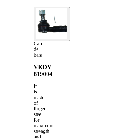
Cap
de
bara
VKDY
819004
It
is
made
of
forged
steel
for
maximum
strength
and