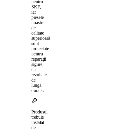
pentru
SKF,
iar
piesele
noastre
de
calitate
superioară
sunt
proiectate
pentru
reparații
sigure,
cu
rezultate
de
lungă
durată.
Produsul
trebuie
instalat
de