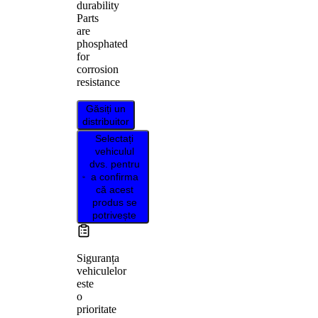
durability
Parts
are
phosphated
for
corrosion
resistance
Găsiți un
distribuitor
Selectați
vehiculul
dvs. pentru
a confirma
că acest
produs se
potrivește
Siguranța
vehiculelor
este
o
prioritate