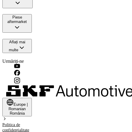
Piese
aftermarket
Aflați mai
multe
Urmăriți-ne
Europe
|
Romanian
România
Politica de
confidențialitate