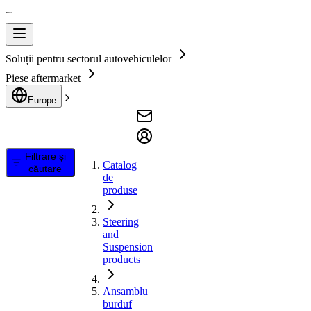
Soluții pentru sectorul autovehiculelor
Piese aftermarket
Europe
Filtrare și
Catalog
căutare
de
produse
Steering
and
Suspension
products
Ansamblu
burduf