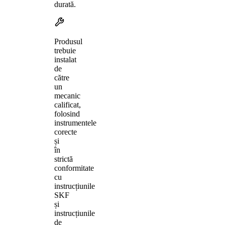
durată.
Produsul
trebuie
instalat
de
către
un
mecanic
calificat,
folosind
instrumentele
corecte
și
în
strictă
conformitate
cu
instrucțiunile
SKF
și
instrucțiunile
de