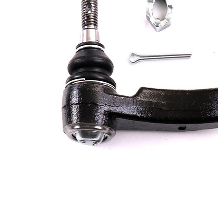
Dimensiune
M16 x
filet
1,5
Articol
cu
extins/Informatii
unsoare
de extindere
sintetică
Dimensiune
M14 x
filet 1
1,5
Numar articol
VKDY
par
819001