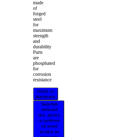
made
of
forged
steel
for
maximum
strength
and
durability
Parts
are
phosphated
for
corrosion
resistance
Găsiți un
distribuitor
Selectați
vehiculul
dvs. pentru
a confirma
că acest
produs se
potrivește