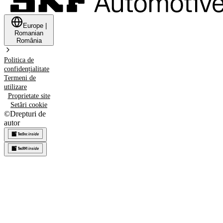
Europe
|
Romanian
România
Politica de
confidențialitate
Termeni de
utilizare
Proprietate site
Setări cookie
©
Drepturi de
autor