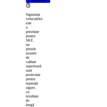
Siguranța
vehiculelor
este
o
prioritate
pentru
SKF,
iar
piesele
noastre
de
calitate
superioară
sunt
proiectate
pentru
reparații
sigure,
cu
rezultate
de
lungă