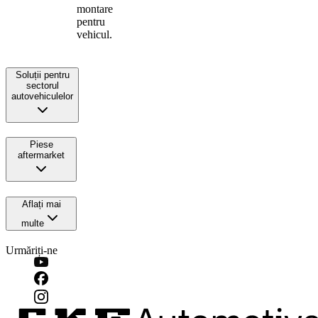
montare
pentru
vehicul.
Soluții pentru
sectorul
autovehiculelor
Piese
aftermarket
Aflați mai
multe
Urmăriți-ne