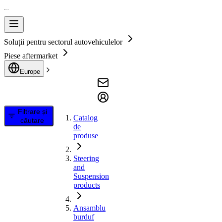
Soluții pentru sectorul autovehiculelor
Piese aftermarket
Europe
Filtrare și
Catalog
căutare
de
produse
Steering
and
Suspension
products
Ansamblu
burduf