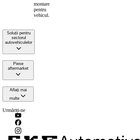
montare
pentru
vehicul.
Soluții pentru
sectorul
autovehiculelor
Piese
aftermarket
Aflați mai
multe
Urmăriți-ne