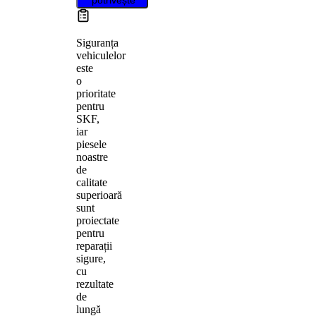
Siguranța
vehiculelor
este
o
prioritate
pentru
SKF,
iar
piesele
noastre
de
calitate
superioară
sunt
proiectate
pentru
reparații
sigure,
cu
rezultate
de
lungă