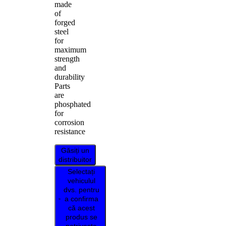
made
of
forged
steel
for
maximum
strength
and
durability
Parts
are
phosphated
for
corrosion
resistance
Găsiți un
distribuitor
Selectați
vehiculul
dvs. pentru
a confirma
că acest
produs se
potrivește