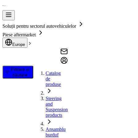
Soluții pentru sectorul autovehiculelor
Piese aftermarket
Europe
Filtrare și
Catalog
căutare
de
produse
Steering
and
Suspension
products
Ansamblu
burduf