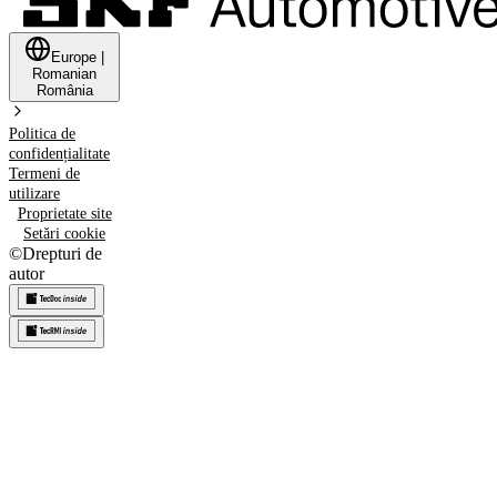
Europe
|
Romanian
România
Politica de
confidențialitate
Termeni de
utilizare
Proprietate site
Setări cookie
©
Drepturi de
autor