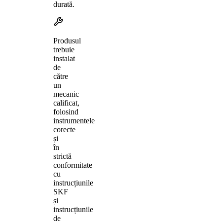
durată.
Produsul
trebuie
instalat
de
către
un
mecanic
calificat,
folosind
instrumentele
corecte
și
în
strictă
conformitate
cu
instrucțiunile
SKF
și
instrucțiunile
de