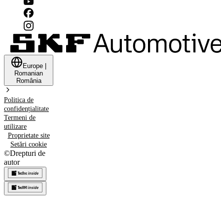
Europe
|
Romanian
România
Politica de
confidențialitate
Termeni de
utilizare
Proprietate site
Setări cookie
©
Drepturi de
autor