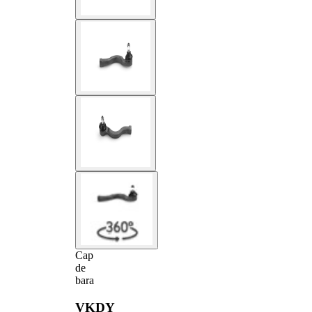
Cap
de
bara
VKDY