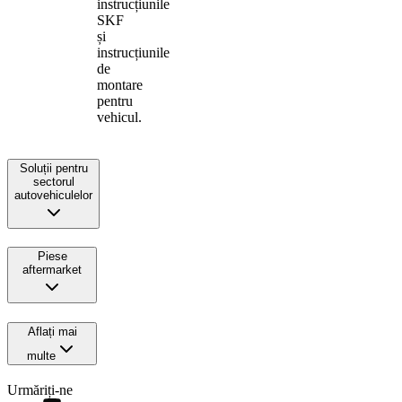
instrucțiunile
SKF
și
instrucțiunile
de
montare
pentru
vehicul.
Soluții pentru
sectorul
autovehiculelor
Piese
aftermarket
Aflați mai
multe
Urmăriți-ne