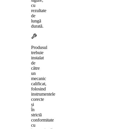
sigure,
cu
rezultate
de
lungă
durată.
Produsul
trebuie
instalat
de
către
un
mecanic
calificat,
folosind
instrumentele
corecte
și
în
strictă
conformitate
cu