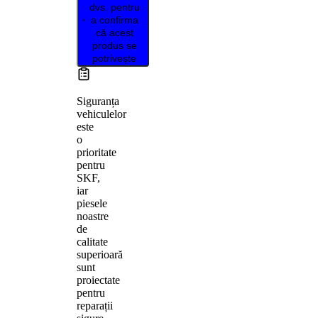
dvs. pentru
a confirma
că acest
produs se
potrivește
Siguranța
vehiculelor
este
o
prioritate
pentru
SKF,
iar
piesele
noastre
de
calitate
superioară
sunt
proiectate
pentru
reparații