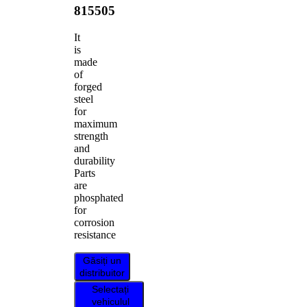
815505
It
is
made
of
forged
steel
for
maximum
strength
and
durability
Parts
are
phosphated
for
corrosion
resistance
Găsiți un
distribuitor
Selectați
vehiculul