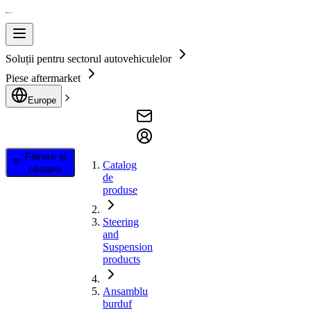
Soluții pentru sectorul autovehiculelor
Piese aftermarket
Europe
Filtrare și
Catalog
căutare
de
produse
Steering
and
Suspension
products
Ansamblu
burduf