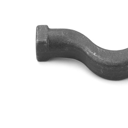
Articol
cu
extins/Informatii
unsoare
de extindere
sintetică
Dimensiune
M16 x
filet 1
1,5
Numar articol
VKDY
par
815504