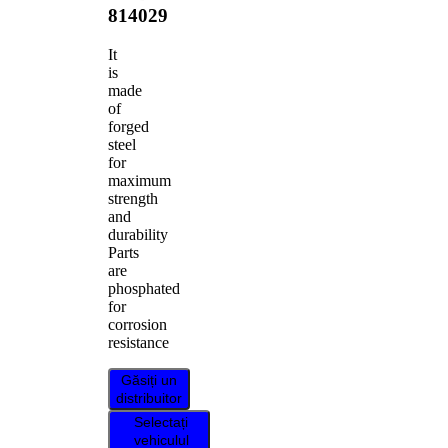
814029
It
is
made
of
forged
steel
for
maximum
strength
and
durability
Parts
are
phosphated
for
corrosion
resistance
Găsiți un
distribuitor
Selectați
vehiculul