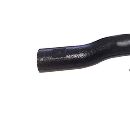
de extindere
sintetică
Numar articol
VKDY
par
814030