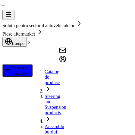
Soluții pentru sectorul autovehiculelor
Piese aftermarket
Europe
Filtrare și
Catalog
căutare
de
produse
Steering
and
Suspension
products
Ansamblu
burduf