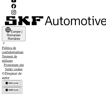
Europe
|
Romanian
România
Politica de
confidențialitate
Termeni de
utilizare
Proprietate site
Setări cookie
©
Drepturi de
autor