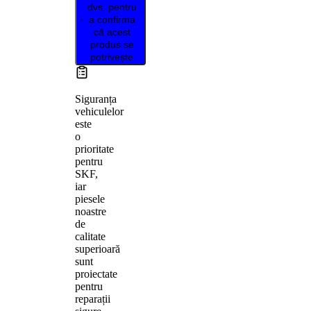
dvs. pentru
a confirma
că acest
produs se
potrivește
Siguranța
vehiculelor
este
o
prioritate
pentru
SKF,
iar
piesele
noastre
de
calitate
superioară
sunt
proiectate
pentru
reparații