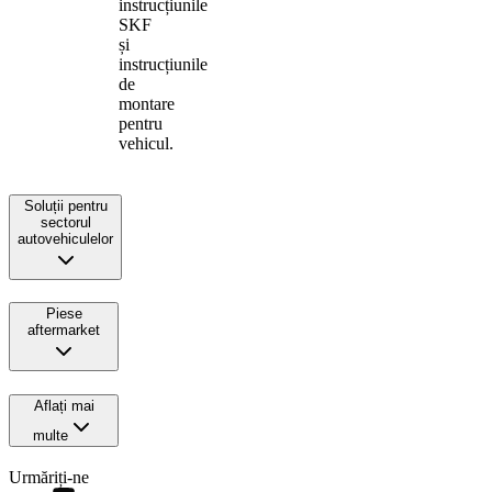
instrucțiunile
SKF
și
instrucțiunile
de
montare
pentru
vehicul.
Soluții pentru
sectorul
autovehiculelor
Piese
aftermarket
Aflați mai
multe
Urmăriți-ne