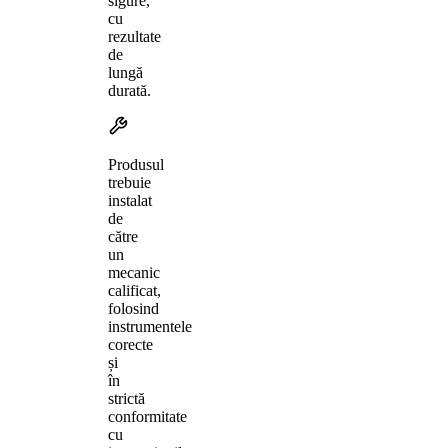
sigure,
cu
rezultate
de
lungă
durată.
Produsul
trebuie
instalat
de
către
un
mecanic
calificat,
folosind
instrumentele
corecte
și
în
strictă
conformitate
cu