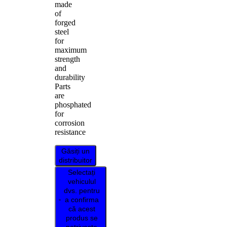
made
of
forged
steel
for
maximum
strength
and
durability
Parts
are
phosphated
for
corrosion
resistance
Găsiți un
distribuitor
Selectați
vehiculul
dvs. pentru
a confirma
că acest
produs se
potrivește