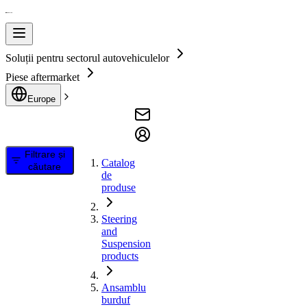
Soluții pentru sectorul autovehiculelor
Piese aftermarket
Europe
Filtrare și
Catalog
căutare
de
produse
Steering
and
Suspension
products
Ansamblu
burduf