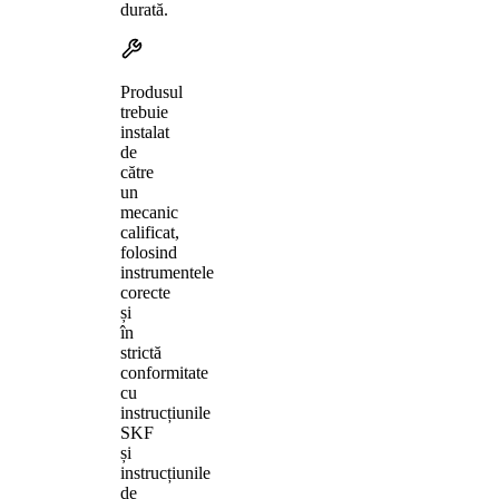
durată.
Produsul
trebuie
instalat
de
către
un
mecanic
calificat,
folosind
instrumentele
corecte
și
în
strictă
conformitate
cu
instrucțiunile
SKF
și
instrucțiunile
de