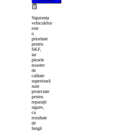
Siguranța
vehiculelor
este
o
prioritate
pentru
SKF,
iar
piesele
noastre
de
calitate
superioară
sunt
proiectate
pentru
reparații
sigure,
cu
rezultate
de
lungă