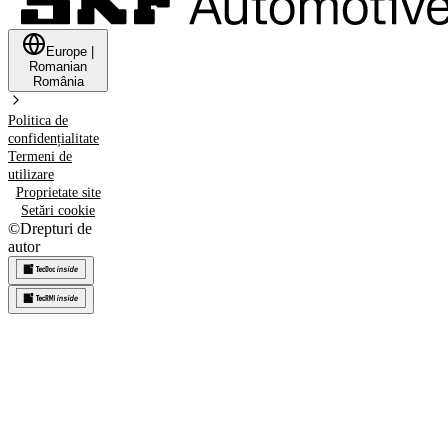
Europe
|
Romanian
România
Politica de
confidențialitate
Termeni de
utilizare
Proprietate site
Setări cookie
©
Drepturi de
autor