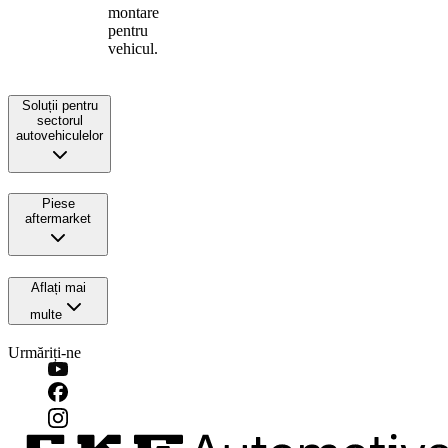
montare
pentru
vehicul.
Soluții pentru
sectorul
autovehiculelor
Piese
aftermarket
Aflați mai
multe
Urmăriți-ne