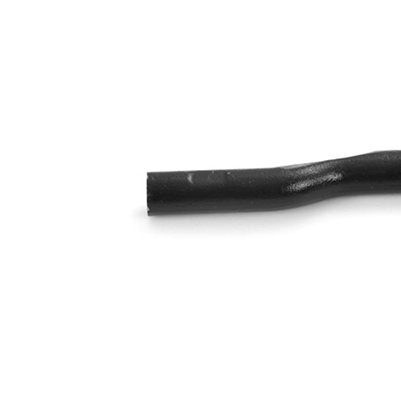
Numar articol
VKDY
par
814024