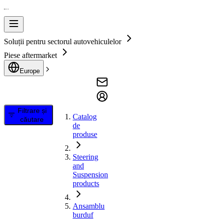
Soluții pentru sectorul autovehiculelor
Piese aftermarket
Europe
Filtrare și
Catalog
căutare
de
produse
Steering
and
Suspension
products
Ansamblu
burduf