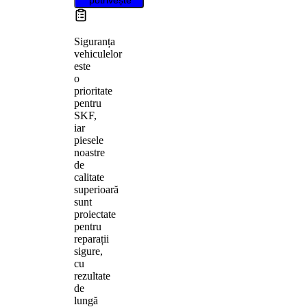
Siguranța
vehiculelor
este
o
prioritate
pentru
SKF,
iar
piesele
noastre
de
calitate
superioară
sunt
proiectate
pentru
reparații
sigure,
cu
rezultate
de
lungă