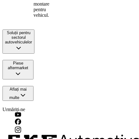
montare
pentru
vehicul.
Soluții pentru
sectorul
autovehiculelor
Piese
aftermarket
Aflați mai
multe
Urmăriți-ne