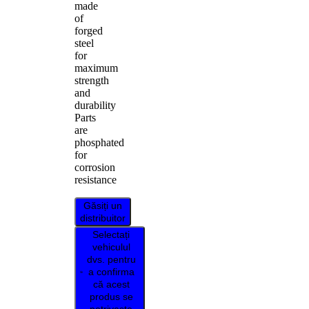
made
of
forged
steel
for
maximum
strength
and
durability
Parts
are
phosphated
for
corrosion
resistance
Găsiți un
distribuitor
Selectați
vehiculul
dvs. pentru
a confirma
că acest
produs se
potrivește