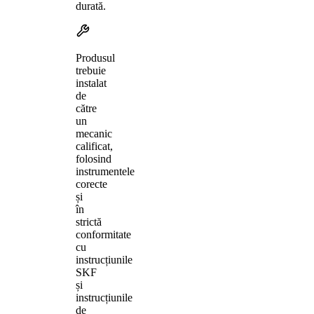
durată.
Produsul
trebuie
instalat
de
către
un
mecanic
calificat,
folosind
instrumentele
corecte
și
în
strictă
conformitate
cu
instrucțiunile
SKF
și
instrucțiunile
de