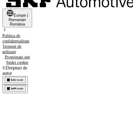
Europe
|
Romanian
România
Politica de
confidențialitate
Termeni de
utilizare
Proprietate site
Setări cookie
©
Drepturi de
autor