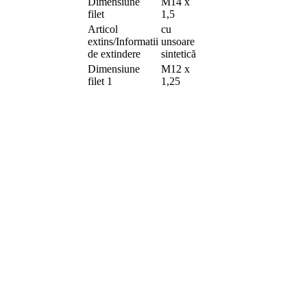
Dimensiune
M14 x
filet
1,5
Articol
cu
extins/Informatii
unsoare
de extindere
sintetică
Dimensiune
M12 x
filet 1
1,25