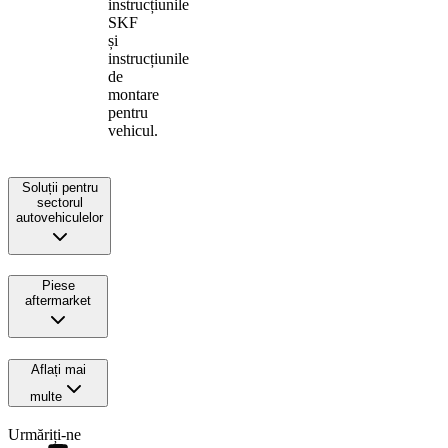
instrucțiunile
SKF
și
instrucțiunile
de
montare
pentru
vehicul.
Soluții pentru
sectorul
autovehiculelor
Piese
aftermarket
Aflați mai
multe
Urmăriți-ne