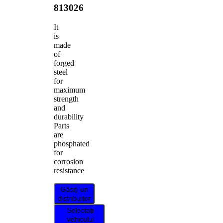
813026
It
is
made
of
forged
steel
for
maximum
strength
and
durability
Parts
are
phosphated
for
corrosion
resistance
Găsiți un
distribuitor
Selectați
vehiculul