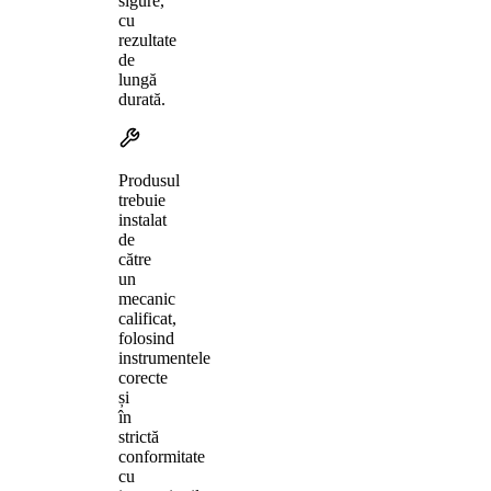
sigure,
cu
rezultate
de
lungă
durată.
Produsul
trebuie
instalat
de
către
un
mecanic
calificat,
folosind
instrumentele
corecte
și
în
strictă
conformitate
cu