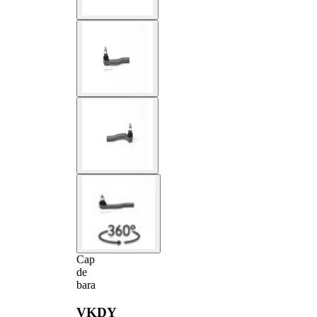
Cap
de
bara
VKDY