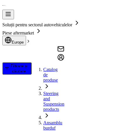
Soluții pentru sectorul autovehiculelor
Piese aftermarket
Europe
Filtrare și
Catalog
căutare
de
produse
Steering
and
Suspension
products
Ansamblu
burduf