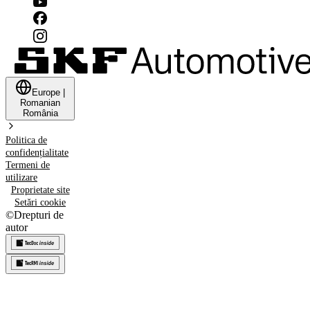
Europe
|
Romanian
România
Politica de
confidențialitate
Termeni de
utilizare
Proprietate site
Setări cookie
©
Drepturi de
autor