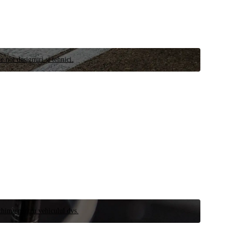
e noi designuri și tehnici.
schimb pentru vehiculul dvs.