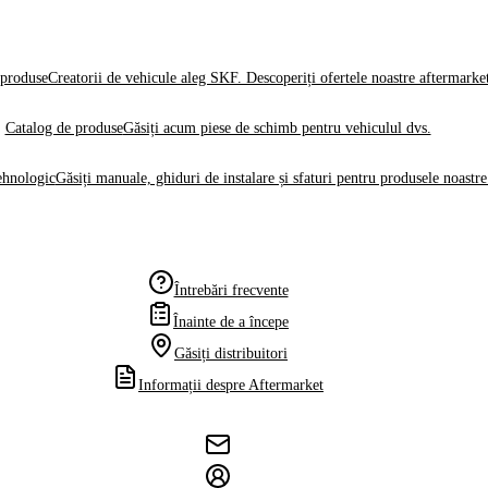
produse
Creatorii de vehicule aleg SKF. Descoperiți ofertele noastre aftermarke
Catalog de produse
Găsiți acum piese de schimb pentru vehiculul dvs.
ehnologic
Găsiți manuale, ghiduri de instalare și sfaturi pentru produsele noastre
Întrebări frecvente
Înainte de a începe
Găsiți distribuitori
Informații despre Aftermarket