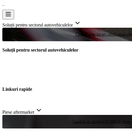
Soluții pentru sectorul autovehiculelor
Curse
Puține locuri oferă șansa efe
Soluții pentru sectorul autovehiculelor
Linkuri rapide
Piese aftermarket
Catalog de produse
20.000 de piese 