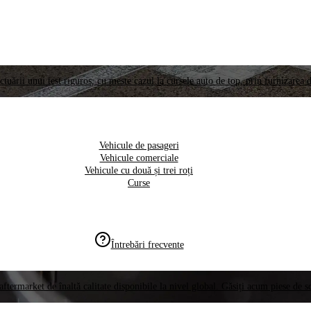
ctuării unui test riguros, cu meste cazul la cursele auto de top, prin furnizarea d
Vehicule de pasageri
Vehicule comerciale
Vehicule cu două și trei roți
Curse
Întrebări frecvente
aftermarket de înaltă calitate disponibile la nivel global. Găsiți acum piese de 