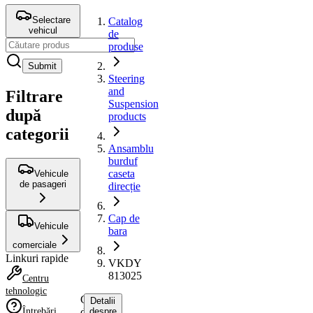
Selectare
Catalog
vehicul
de
produse
Submit
Steering
and
Filtrare
Suspension
după
products
categorii
Ansamblu
burduf
caseta
Vehicule
de pasageri
direcție
Cap de
Vehicule
bara
comerciale
Linkuri rapide
VKDY
813025
Centru
tehnologic
Cap
Detalii
Întrebări
de
despre