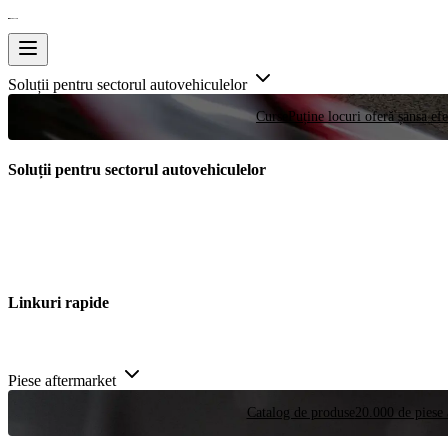
Soluții pentru sectorul autovehiculelor
Curse
Puține locuri oferă șansa efe
Soluții pentru sectorul autovehiculelor
Linkuri rapide
Piese aftermarket
Catalog de produse
20.000 de piese 