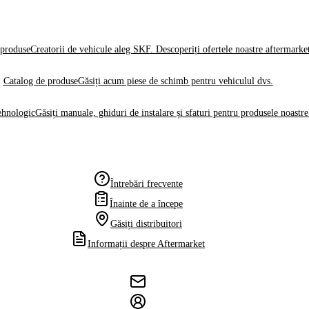
produse
Creatorii de vehicule aleg SKF. Descoperiți ofertele noastre aftermarke
Catalog de produse
Găsiți acum piese de schimb pentru vehiculul dvs.
ehnologic
Găsiți manuale, ghiduri de instalare și sfaturi pentru produsele noastre
Întrebări frecvente
Înainte de a începe
Găsiți distribuitori
Informații despre Aftermarket