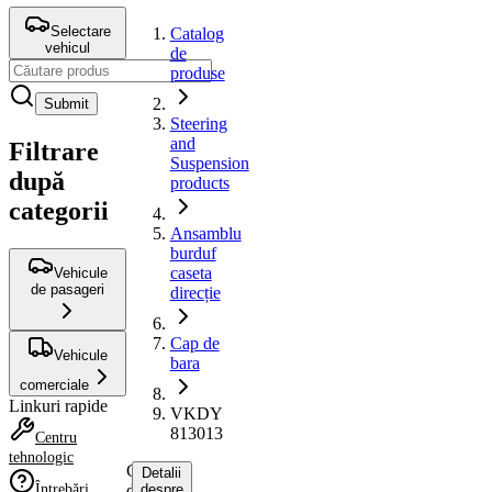
Selectare
Catalog
vehicul
de
produse
Submit
Steering
and
Filtrare
Suspension
după
products
categorii
Ansamblu
burduf
caseta
Vehicule
de pasageri
direcție
Cap de
Vehicule
bara
comerciale
Linkuri rapide
VKDY
813013
Centru
tehnologic
Cap
Detalii
Întrebări
de
despre