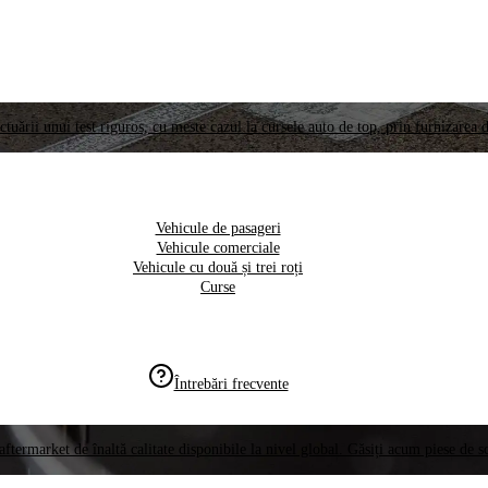
ctuării unui test riguros, cu meste cazul la cursele auto de top, prin furnizarea d
Vehicule de pasageri
Vehicule comerciale
Vehicule cu două și trei roți
Curse
Întrebări frecvente
aftermarket de înaltă calitate disponibile la nivel global. Găsiți acum piese de 