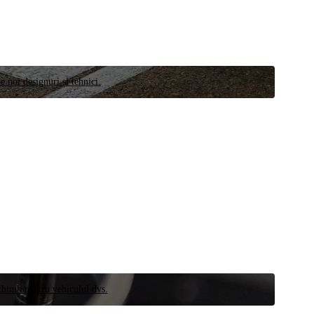
e noi designuri și tehnici.
schimb pentru vehiculul dvs.