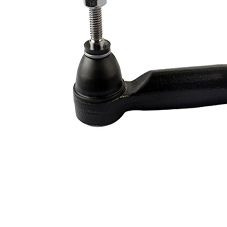
Numar articol
VKDY
par
812035