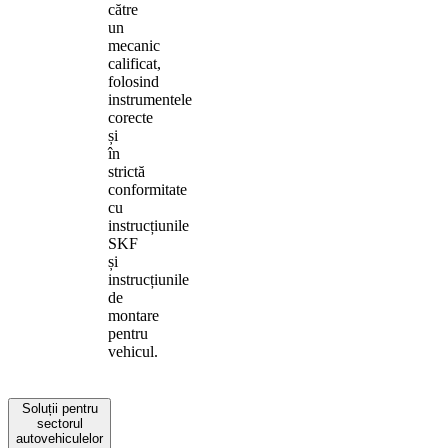
către
un
mecanic
calificat,
folosind
instrumentele
corecte
și
în
strictă
conformitate
cu
instrucțiunile
SKF
și
instrucțiunile
de
montare
pentru
vehicul.
Soluții pentru
sectorul
autovehiculelor