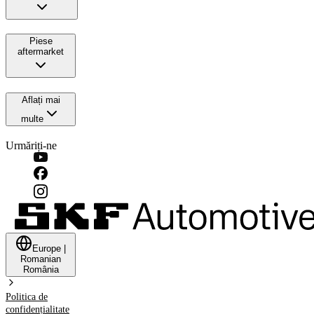
Piese
aftermarket
Aflați mai
multe
Urmăriți-ne
Europe
|
Romanian
România
Politica de
confidențialitate