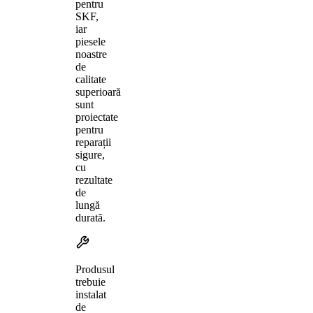
pentru
SKF,
iar
piesele
noastre
de
calitate
superioară
sunt
proiectate
pentru
reparații
sigure,
cu
rezultate
de
lungă
durată.
Produsul
trebuie
instalat
de