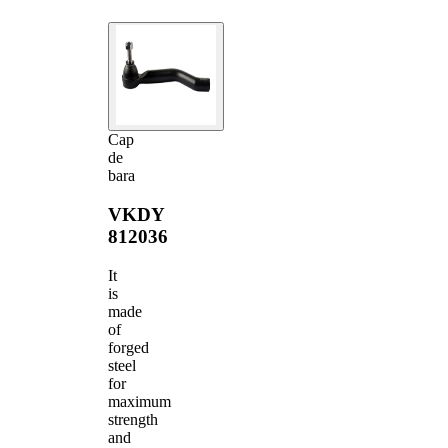
Cap
de
bara
VKDY
812036
It
is
made
of
forged
steel
for
maximum
strength
and