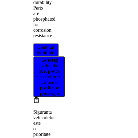
durability
Parts
are
phosphated
for
corrosion
resistance
Găsiți un
distribuitor
Selectați
vehiculul
dvs. pentru
a confirma
că acest
produs se
potrivește
Siguranța
vehiculelor
este
o
prioritate