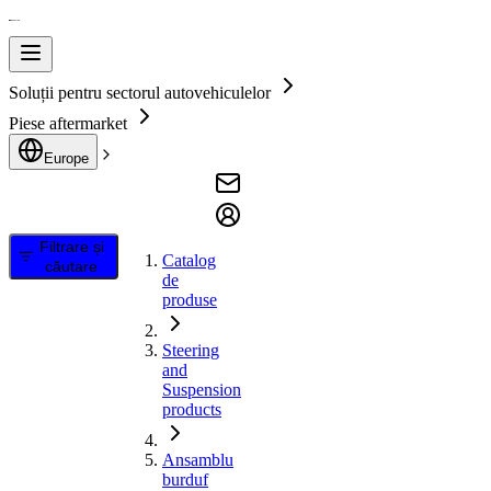
Soluții pentru sectorul autovehiculelor
Piese aftermarket
Europe
Filtrare și
Catalog
căutare
de
produse
Steering
and
Suspension
products
Ansamblu
burduf