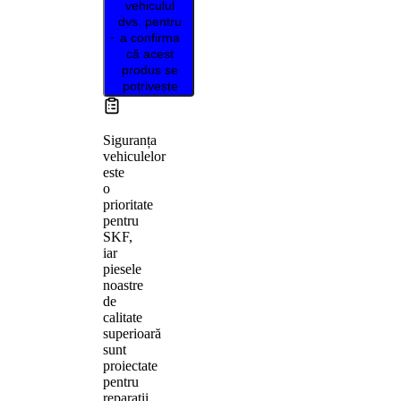
vehiculul
dvs. pentru
a confirma
că acest
produs se
potrivește
Siguranța
vehiculelor
este
o
prioritate
pentru
SKF,
iar
piesele
noastre
de
calitate
superioară
sunt
proiectate
pentru
reparații