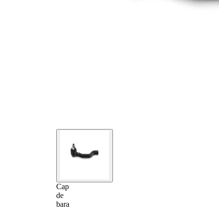
Cap
de
bara