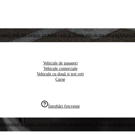
ctuării unui test riguros, cu meste cazul la cursele auto de top, prin furnizarea d
Vehicule de pasageri
Vehicule comerciale
Vehicule cu două și trei roți
Curse
Întrebări frecvente
aftermarket de înaltă calitate disponibile la nivel global. Găsiți acum piese de 