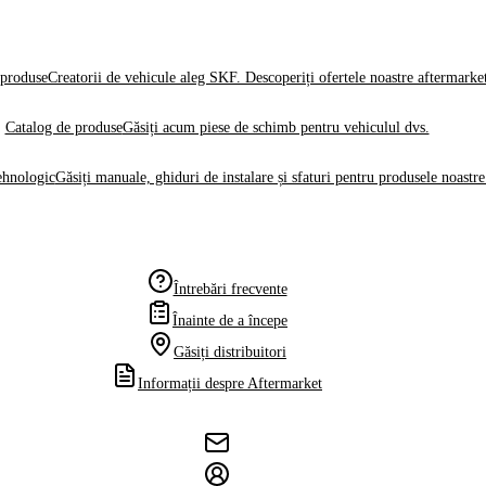
produse
Creatorii de vehicule aleg SKF. Descoperiți ofertele noastre aftermarke
Catalog de produse
Găsiți acum piese de schimb pentru vehiculul dvs.
ehnologic
Găsiți manuale, ghiduri de instalare și sfaturi pentru produsele noastre
Întrebări frecvente
Înainte de a începe
Găsiți distribuitori
Informații despre Aftermarket