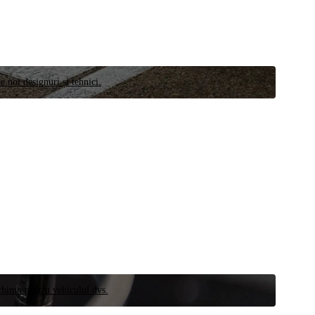
e noi designuri și tehnici.
schimb pentru vehiculul dvs.