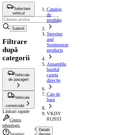
Selectare
Catalog
vehicul
de
produse
Submit
Steering
and
Filtrare
Suspension
după
products
categorii
Ansamblu
burduf
caseta
Vehicule
de pasageri
direcție
Cap de
Vehicule
bara
comerciale
Linkuri rapide
VKDY
812033
Centru
tehnologic
Cap
Detalii
Întrebări
de
despre