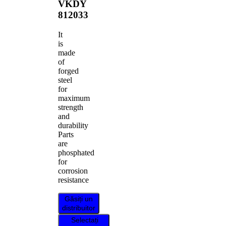
VKDY
812033
It
is
made
of
forged
steel
for
maximum
strength
and
durability
Parts
are
phosphated
for
corrosion
resistance
Găsiți un
distribuitor
Selectați