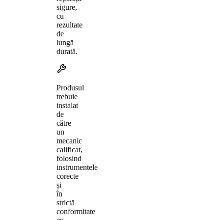
sigure,
cu
rezultate
de
lungă
durată.
Produsul
trebuie
instalat
de
către
un
mecanic
calificat,
folosind
instrumentele
corecte
și
în
strictă
conformitate