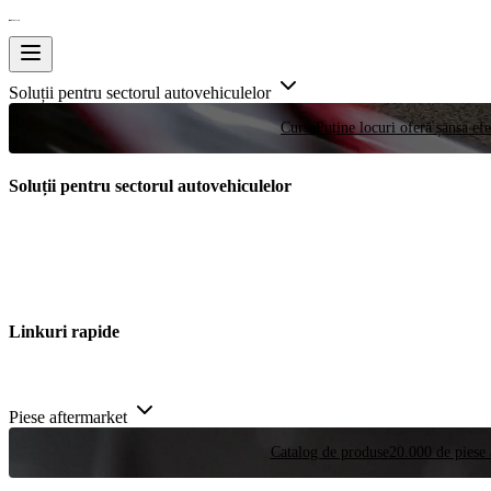
Soluții pentru sectorul autovehiculelor
Curse
Puține locuri oferă șansa efe
Soluții pentru sectorul autovehiculelor
Linkuri rapide
Piese aftermarket
Catalog de produse
20.000 de piese 