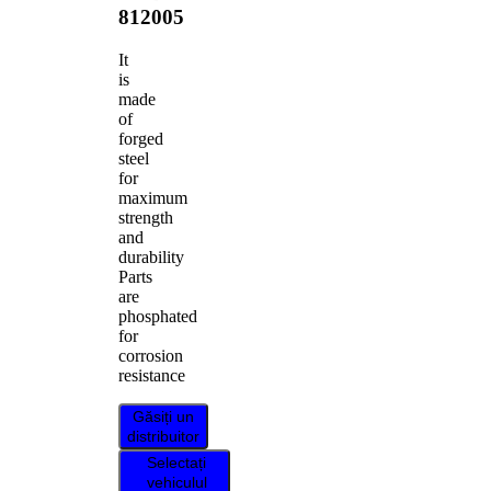
812005
It
is
made
of
forged
steel
for
maximum
strength
and
durability
Parts
are
phosphated
for
corrosion
resistance
Găsiți un
distribuitor
Selectați
vehiculul