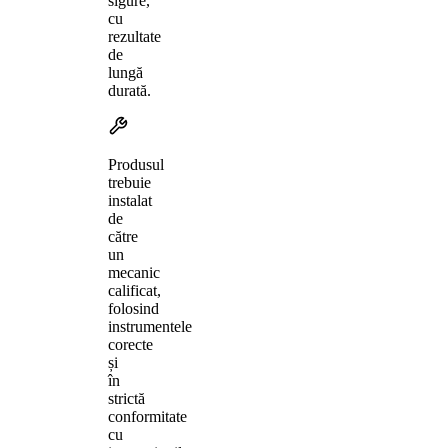
sigure,
cu
rezultate
de
lungă
durată.
Produsul
trebuie
instalat
de
către
un
mecanic
calificat,
folosind
instrumentele
corecte
și
în
strictă
conformitate
cu