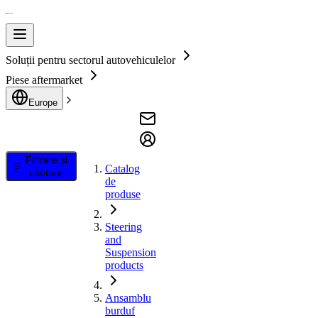
Soluții pentru sectorul autovehiculelor
Piese aftermarket
Europe
Filtrare și
Catalog
căutare
de
produse
Steering
and
Suspension
products
Ansamblu
burduf