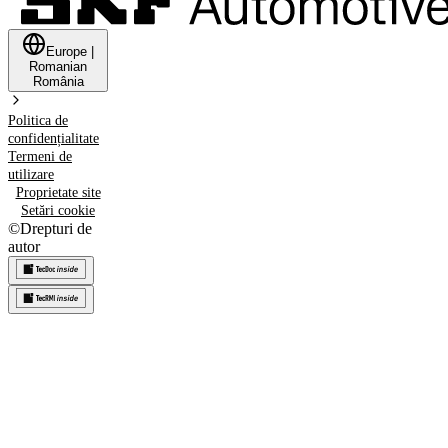
Europe
|
Romanian
România
Politica de
confidențialitate
Termeni de
utilizare
Proprietate site
Setări cookie
©
Drepturi de
autor