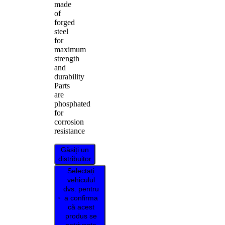
made
of
forged
steel
for
maximum
strength
and
durability
Parts
are
phosphated
for
corrosion
resistance
Găsiți un
distribuitor
Selectați
vehiculul
dvs. pentru
a confirma
că acest
produs se
potrivește