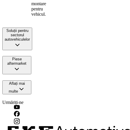
montare
pentru
vehicul.
Soluții pentru
sectorul
autovehiculelor
Piese
aftermarket
Aflați mai
multe
Urmăriți-ne