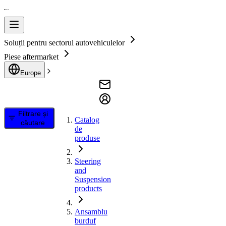
Soluții pentru sectorul autovehiculelor
Piese aftermarket
Europe
Filtrare și
Catalog
căutare
de
produse
Steering
and
Suspension
products
Ansamblu
burduf