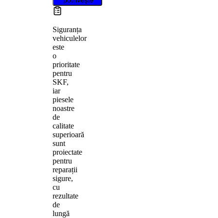
Siguranța
vehiculelor
este
o
prioritate
pentru
SKF,
iar
piesele
noastre
de
calitate
superioară
sunt
proiectate
pentru
reparații
sigure,
cu
rezultate
de
lungă