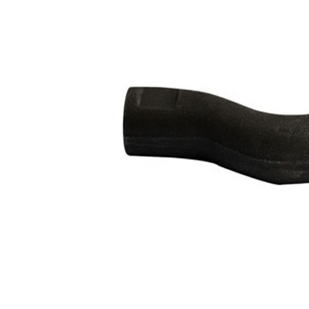
M12 x
Filet exterior
1,25
mm
Articol
cu
extins/Informatii
unsoare
de extindere
sintetică
Numar articol
VKDY
par
811060