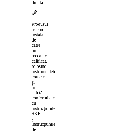
durată.
Produsul
trebuie
instalat
de
către
un
mecanic
calificat,
folosind
instrumentele
corecte
și
în
strictă
conformitate
cu
instrucțiunile
SKF
și
instrucțiunile
de