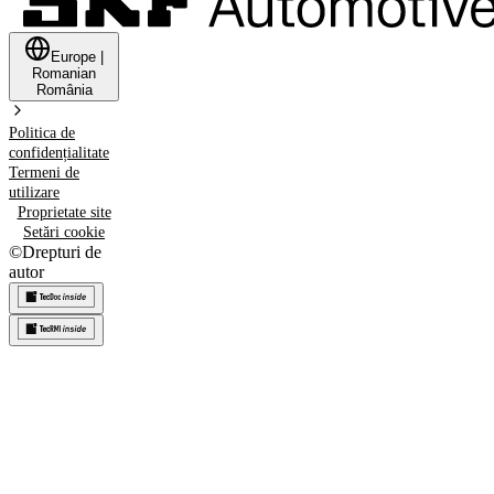
Europe
|
Romanian
România
Politica de
confidențialitate
Termeni de
utilizare
Proprietate site
Setări cookie
©
Drepturi de
autor