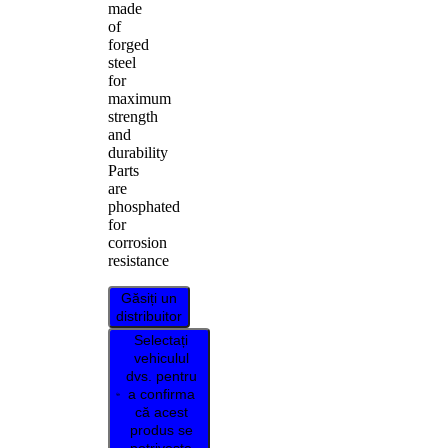
made
of
forged
steel
for
maximum
strength
and
durability
Parts
are
phosphated
for
corrosion
resistance
Găsiți un
distribuitor
Selectați
vehiculul
dvs. pentru
a confirma
că acest
produs se
potrivește