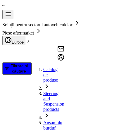
Soluții pentru sectorul autovehiculelor
Piese aftermarket
Europe
Filtrare și
Catalog
căutare
de
produse
Steering
and
Suspension
products
Ansamblu
burduf