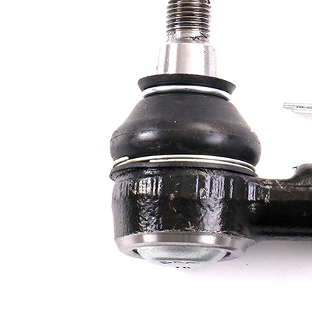
Articol
cu
extins/Informatii
unsoare
de extindere
sintetică
Dimensiune
M14 x
filet 1
1,5