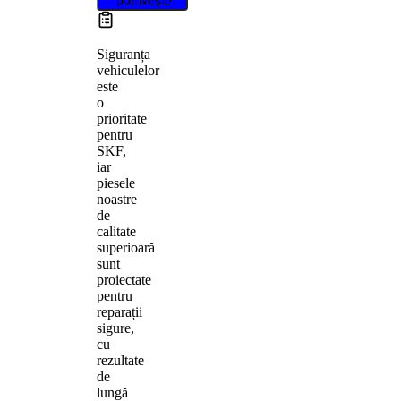
Siguranța
vehiculelor
este
o
prioritate
pentru
SKF,
iar
piesele
noastre
de
calitate
superioară
sunt
proiectate
pentru
reparații
sigure,
cu
rezultate
de
lungă