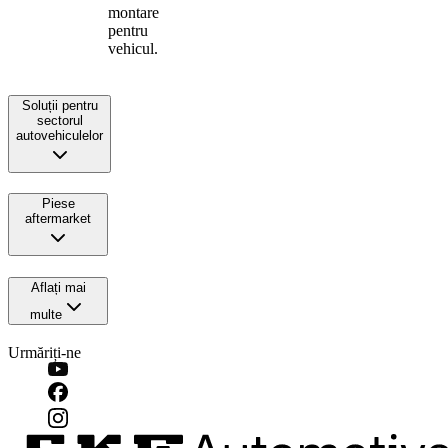
montare
pentru
vehicul.
Soluții pentru
sectorul
autovehiculelor
Piese
aftermarket
Aflați mai
multe
Urmăriți-ne