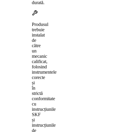
durată.
Produsul
trebuie
instalat
de
către
un
mecanic
calificat,
folosind
instrumentele
corecte
și
în
strictă
conformitate
cu
instrucțiunile
SKF
și
instrucțiunile
de