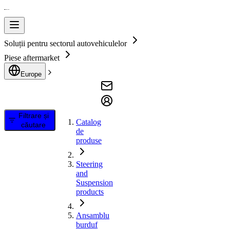
Soluții pentru sectorul autovehiculelor
Piese aftermarket
Europe
Filtrare și
Catalog
căutare
de
produse
Steering
and
Suspension
products
Ansamblu
burduf