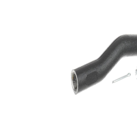
articol par
811020