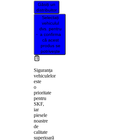
Găsiți un
distribuitor
Selectați
vehiculul
dvs. pentru
a confirma
că acest
produs se
potrivește
Siguranța
vehiculelor
este
o
prioritate
pentru
SKF,
iar
piesele
noastre
de
calitate
superioară