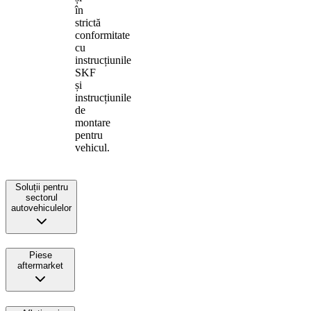
în
strictă
conformitate
cu
instrucțiunile
SKF
și
instrucțiunile
de
montare
pentru
vehicul.
Soluții pentru
sectorul
autovehiculelor
Piese
aftermarket