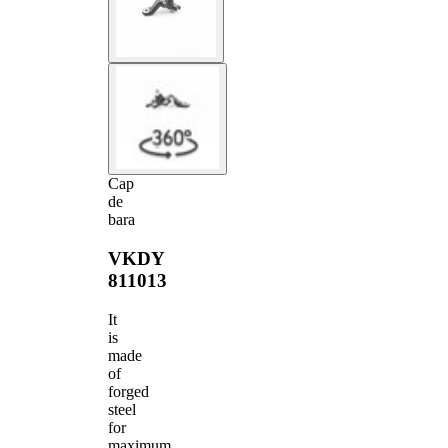
Cap
de
bara
VKDY
811013
It
is
made
of
forged
steel
for
maximum