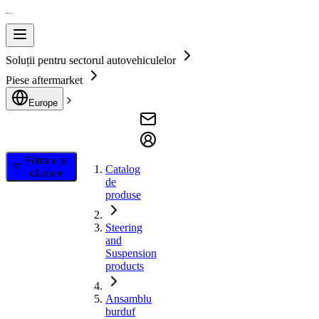
Soluții pentru sectorul autovehiculelor
Piese aftermarket
Europe
Filtrare și
Catalog
căutare
de
produse
Steering
and
Suspension
products
Ansamblu
burduf