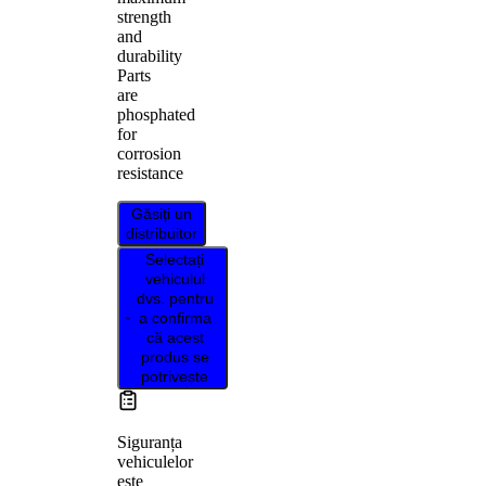
strength
and
durability
Parts
are
phosphated
for
corrosion
resistance
Găsiți un
distribuitor
Selectați
vehiculul
dvs. pentru
a confirma
că acest
produs se
potrivește
Siguranța
vehiculelor
este