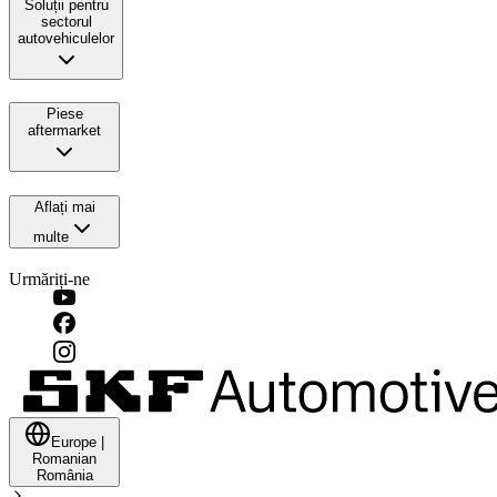
Soluții pentru
sectorul
autovehiculelor
Piese
aftermarket
Aflați mai
multe
Urmăriți-ne
Europe
|
Romanian
România