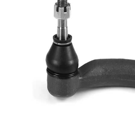
Dimensiune
M14x1,5
filet 1
Numar
VKDY
articol par
811014