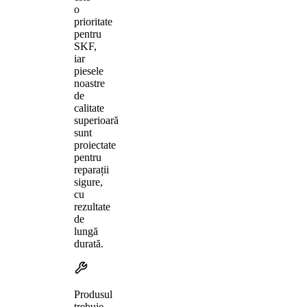
o
prioritate
pentru
SKF,
iar
piesele
noastre
de
calitate
superioară
sunt
proiectate
pentru
reparații
sigure,
cu
rezultate
de
lungă
durată.
Produsul
trebuie