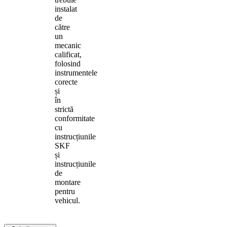
instalat
de
către
un
mecanic
calificat,
folosind
instrumentele
corecte
și
în
strictă
conformitate
cu
instrucțiunile
SKF
și
instrucțiunile
de
montare
pentru
vehicul.