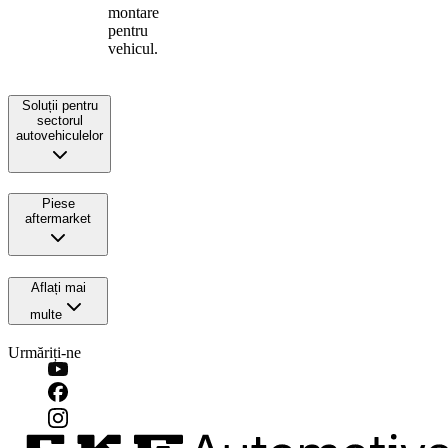
montare
pentru
vehicul.
Soluții pentru
sectorul
autovehiculelor
Piese
aftermarket
Aflați mai
multe
Urmăriți-ne