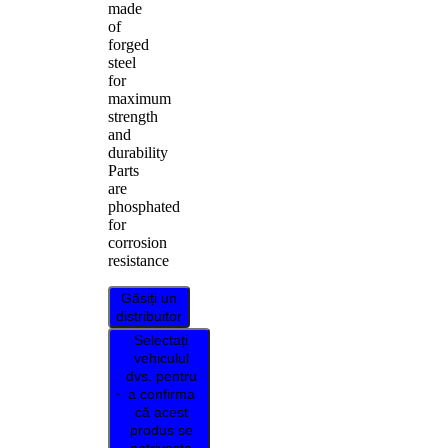
made
of
forged
steel
for
maximum
strength
and
durability
Parts
are
phosphated
for
corrosion
resistance
Găsiți un
distribuitor
Selectați
vehiculul
dvs. pentru
a confirma
că acest
produs se
potrivește