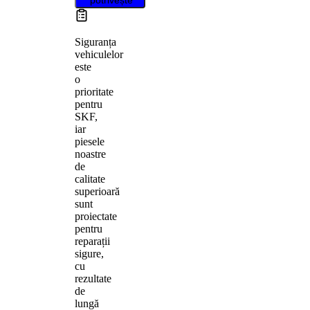
Siguranța
vehiculelor
este
o
prioritate
pentru
SKF,
iar
piesele
noastre
de
calitate
superioară
sunt
proiectate
pentru
reparații
sigure,
cu
rezultate
de
lungă