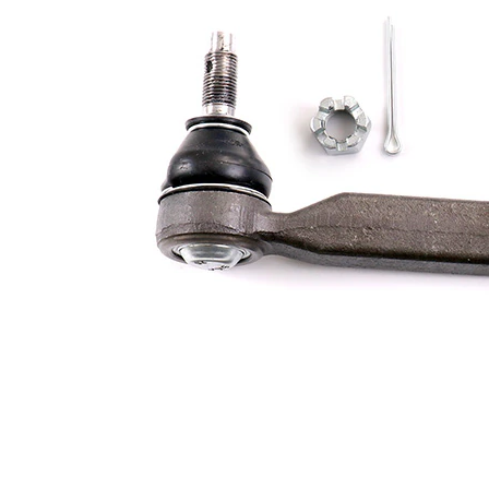
de extindere
sintetică
Dimensiune
M16 x
filet 1
1,5
Numar articol
VKDY
par
811005