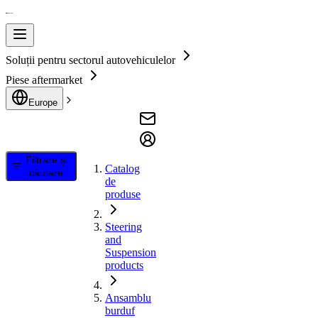
Soluții pentru sectorul autovehiculelor
Piese aftermarket
Europe
Filtrare și
Catalog
căutare
de
produse
Steering
and
Suspension
products
Ansamblu
burduf