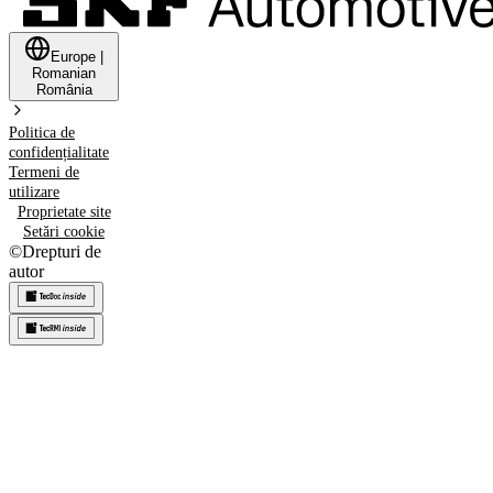
Europe
|
Romanian
România
Politica de
confidențialitate
Termeni de
utilizare
Proprietate site
Setări cookie
©
Drepturi de
autor