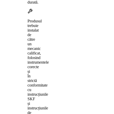
durată.
Produsul
trebuie
instalat
de
către
un
mecanic
calificat,
folosind
instrumentele
corecte
și
în
strictă
conformitate
cu
instrucțiunile
SKF
și
instrucțiunile
de