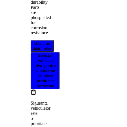
durability
Parts
are
phosphated
for
corrosion
resistance
Găsiți un
distribuitor
Selectați
vehiculul
dvs. pentru
a confirma
că acest
produs se
potrivește
Siguranța
vehiculelor
este
o
prioritate