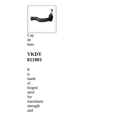
Cap
de
bara
VKDY
811001
It
is
made
of
forged
steel
for
maximum
strength
and