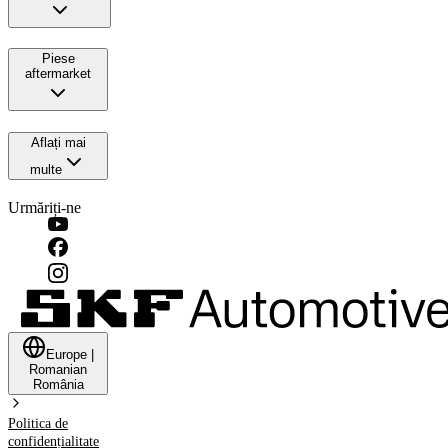
Piese
aftermarket
Aflați mai
multe
Urmăriți-ne
Europe
|
Romanian
România
Politica de
confidențialitate