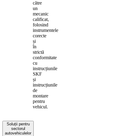
către
un
mecanic
calificat,
folosind
instrumentele
corecte
și
în
strictă
conformitate
cu
instrucțiunile
SKF
și
instrucțiunile
de
montare
pentru
vehicul.
Soluții pentru
sectorul
autovehiculelor