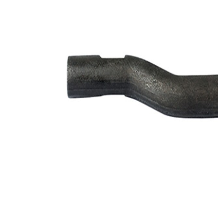
de extindere
sintetică
Numar articol
VKDY
par
811000