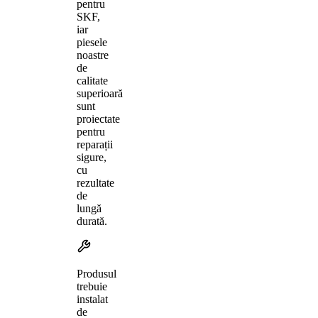
pentru
SKF,
iar
piesele
noastre
de
calitate
superioară
sunt
proiectate
pentru
reparații
sigure,
cu
rezultate
de
lungă
durată.
Produsul
trebuie
instalat
de