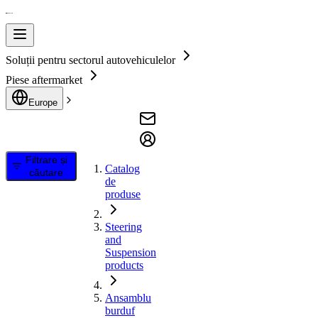
Soluții pentru sectorul autovehiculelor
Piese aftermarket
Europe
Filtrare și
Catalog
căutare
de
produse
Steering
and
Suspension
products
Ansamblu
burduf