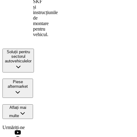
SKF
și
instrucțiunile
de
montare
pentru
vehicul.
Soluții pentru
sectorul
autovehiculelor
Piese
aftermarket
Aflați mai
multe
Urmăriți-ne