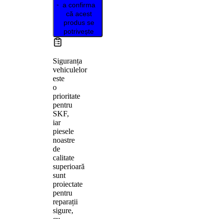
a confirma
că acest
produs se
potrivește
Siguranța
vehiculelor
este
o
prioritate
pentru
SKF,
iar
piesele
noastre
de
calitate
superioară
sunt
proiectate
pentru
reparații
sigure,