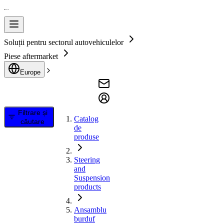
Soluții pentru sectorul autovehiculelor
Piese aftermarket
Europe
Filtrare și
Catalog
căutare
de
produse
Steering
and
Suspension
products
Ansamblu
burduf