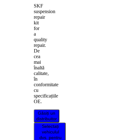
SKF
suspension
repair
kit
for
a
quality
repair.
De
cea
mai
înaltă
calitate,
în
conformitate
cu
specificațiile
OE.
Găsiți un
distribuitor
Selectați
vehiculul
dvs. pentru