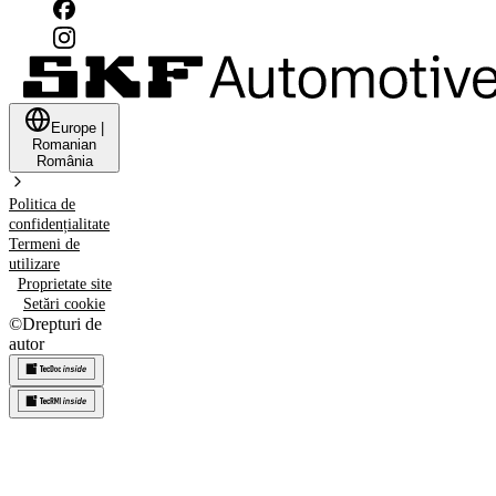
Europe
|
Romanian
România
Politica de
confidențialitate
Termeni de
utilizare
Proprietate site
Setări cookie
©
Drepturi de
autor