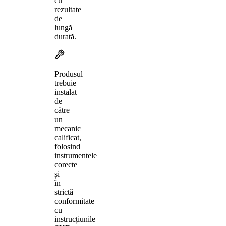
cu
rezultate
de
lungă
durată.
Produsul
trebuie
instalat
de
către
un
mecanic
calificat,
folosind
instrumentele
corecte
și
în
strictă
conformitate
cu
instrucțiunile