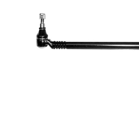
Bara/bieleta
bieleta
Articol
cu
extins/Informatii
unsoare
de extindere
sintetică
Dimensiune
M12 x
filet 1
1,5