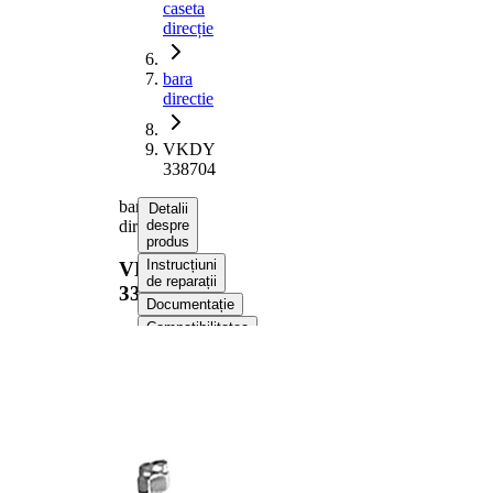
caseta
direcție
bara
directie
VKDY
338704
bara
Detalii
directie
despre
produs
Instrucțiuni
VKDY
de reparații
338704
Documentație
Compatibilitatea
Numere
OE
Informații despre produs
Proprietate
Valoare
Articol
cu
extins/Informatii
unsoare