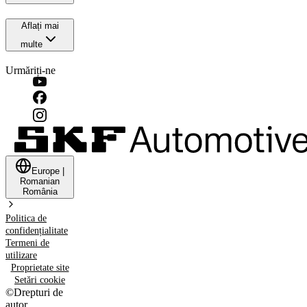
Aflați mai
multe
Urmăriți-ne
Europe
|
Romanian
România
Politica de
confidențialitate
Termeni de
utilizare
Proprietate site
Setări cookie
©
Drepturi de
autor