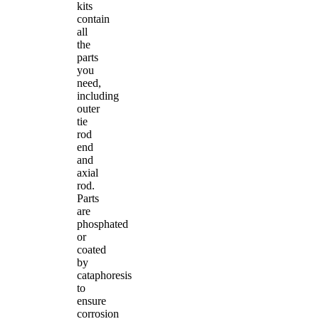
kits
contain
all
the
parts
you
need,
including
outer
tie
rod
end
and
axial
rod.
Parts
are
phosphated
or
coated
by
cataphoresis
to
ensure
corrosion