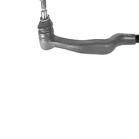
de extindere
sintetică
Numar articol
VKDY
par
338703