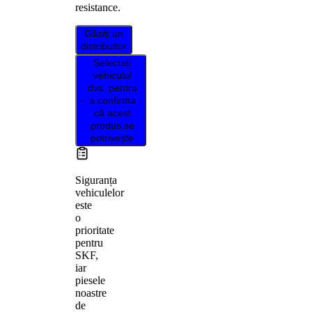
resistance.
Găsiți un
distribuitor
Selectați
vehiculul
dvs. pentru
a confirma
că acest
produs se
potrivește
Siguranța
vehiculelor
este
o
prioritate
pentru
SKF,
iar
piesele
noastre
de