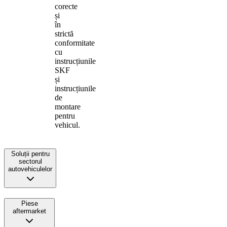
corecte
și
în
strictă
conformitate
cu
instrucțiunile
SKF
și
instrucțiunile
de
montare
pentru
vehicul.
Soluții pentru
sectorul
autovehiculelor
Piese
aftermarket