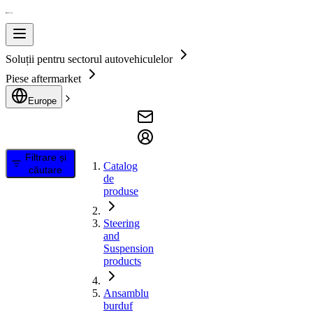
Soluții pentru sectorul autovehiculelor
Piese aftermarket
Europe
Filtrare și
Catalog
căutare
de
produse
Steering
and
Suspension
products
Ansamblu
burduf