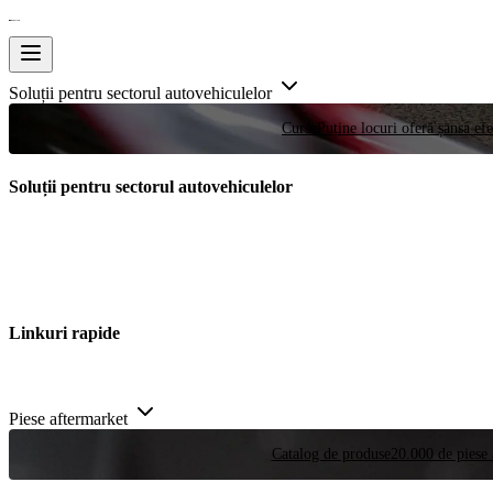
Soluții pentru sectorul autovehiculelor
Curse
Puține locuri oferă șansa efe
Soluții pentru sectorul autovehiculelor
Linkuri rapide
Piese aftermarket
Catalog de produse
20.000 de piese 