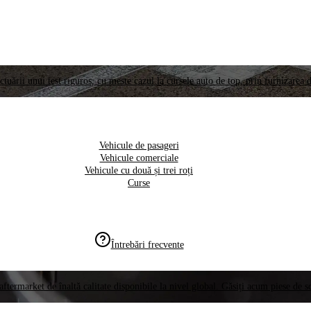
ctuării unui test riguros, cu meste cazul la cursele auto de top, prin furnizarea d
Vehicule de pasageri
Vehicule comerciale
Vehicule cu două și trei roți
Curse
Întrebări frecvente
aftermarket de înaltă calitate disponibile la nivel global. Găsiți acum piese de 