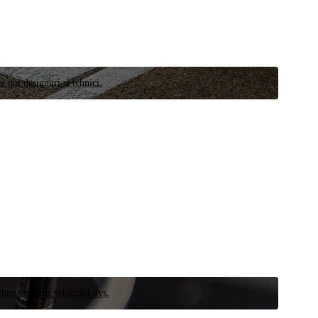
e noi designuri și tehnici.
schimb pentru vehiculul dvs.