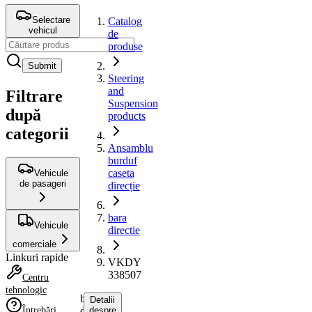
Selectare
Catalog
vehicul
de
produse
Submit
Steering
and
Filtrare
Suspension
după
products
categorii
Ansamblu
burduf
caseta
Vehicule
de pasageri
direcție
bara
Vehicule
directie
comerciale
Linkuri rapide
VKDY
338507
Centru
tehnologic
bara
Detalii
Întrebări
directie
despre