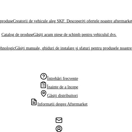
produse
Creatorii de vehicule aleg SKF. Descoperiți ofertele noastre aftermarke
Catalog de produse
Găsiți acum piese de schimb pentru vehiculul dvs.
ehnologic
Găsiți manuale, ghiduri de instalare și sfaturi pentru produsele noastre
Întrebări frecvente
Înainte de a începe
Găsiți distribuitori
Informații despre Aftermarket