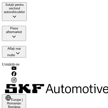
Soluții pentru
sectorul
autovehiculelor
Piese
aftermarket
Aflați mai
multe
Urmăriți-ne
Europe
|
Romanian
România