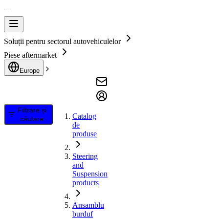
Soluții pentru sectorul autovehiculelor
Piese aftermarket
Europe
Filtrare și
Catalog
căutare
de
produse
Steering
and
Suspension
products
Ansamblu
burduf