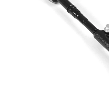
extins/Informatii
unsoare
de extindere
sintetică
Dimensiune
M14 x
filet 1
1,5
Numar articol
VKDY
par
338501