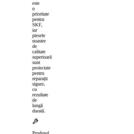
este
o
prioritate
pentru
SKF,
iar
piesele
noastre
de
calitate
superioară
sunt
proiectate
pentru
reparații
sigure,
cu
rezultate
de
lungă
durată.
Produsul