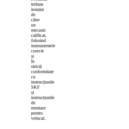
trebuie
instalat
de
către
un
mecanic
calificat,
folosind
instrumentele
corecte
și
în
strictă
conformitate
cu
instrucțiunile
SKF
și
instrucțiunile
de
montare
pentru
vehicul.