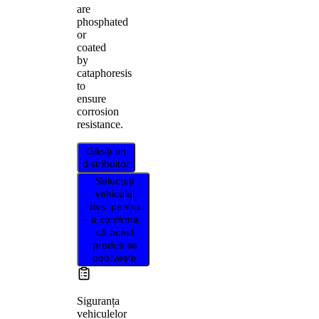
are
phosphated
or
coated
by
cataphoresis
to
ensure
corrosion
resistance.
Găsiți un
distribuitor
Selectați
vehiculul
dvs. pentru
a confirma
că acest
produs se
potrivește
Siguranța
vehiculelor