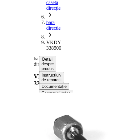
caseta
direcție
bara
directie
VKDY
338500
bara
Detalii
directie
despre
produs
Instrucțiuni
VKDY
de reparații
338500
Documentație
Compatibilitatea
Informații despre produs
Proprietate
Valoare
Dimensiune
M18 x
filet
1,5
Articol
cu