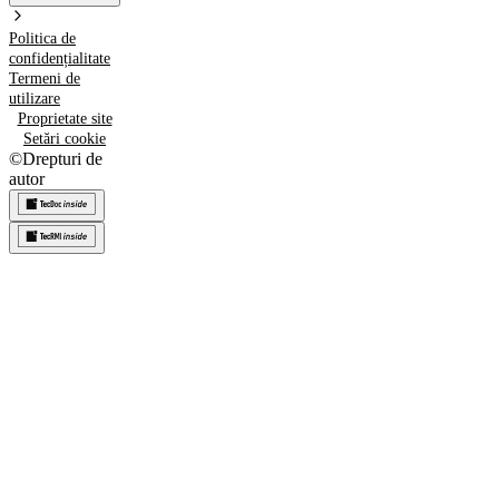
Politica de
confidențialitate
Termeni de
utilizare
Proprietate site
Setări cookie
©
Drepturi de
autor