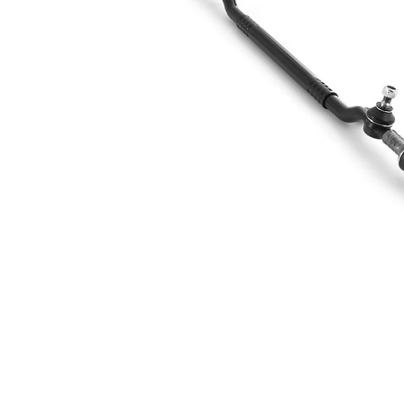
Articol
cu
extins/Informatii
unsoare
de extindere
sintetică
Dimensiune
M12 x
filet 1
1,5