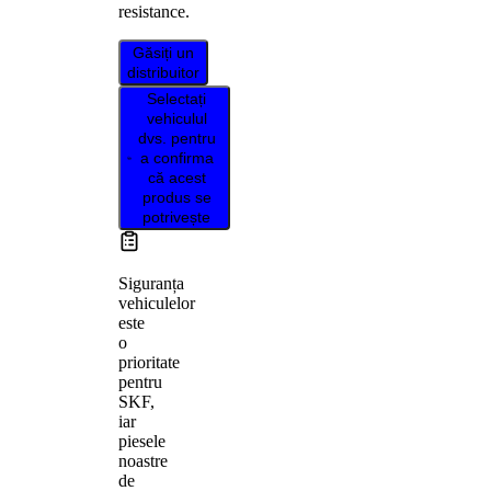
resistance.
Găsiți un
distribuitor
Selectați
vehiculul
dvs. pentru
a confirma
că acest
produs se
potrivește
Siguranța
vehiculelor
este
o
prioritate
pentru
SKF,
iar
piesele
noastre
de