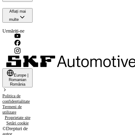
Aflați mai
multe
Urmăriți-ne
Europe
|
Romanian
România
Politica de
confidențialitate
Termeni de
utilizare
Proprietate site
Setări cookie
©
Drepturi de
autor