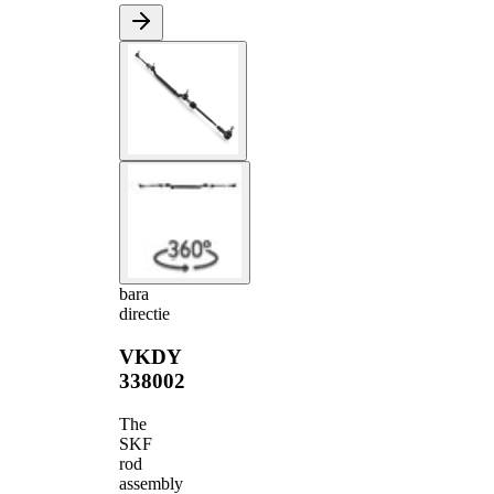
bara
directie
VKDY
338002
The
SKF
rod
assembly