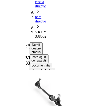
caseta
direcție
bara
directie
VKDY
338002
bara
Detalii
directie
despre
produs
Instrucțiuni
VKDY
de reparații
338002
Documentație
Compatibilitatea
Numere
OE
Informații despre produs
Proprietate
Valoare
1315
Lungime
mm