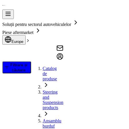
Soluții pentru sectorul autovehiculelor
Piese aftermarket
Europe
Filtrare și
Catalog
căutare
de
produse
Steering
and
Suspension
products
Ansamblu
burduf