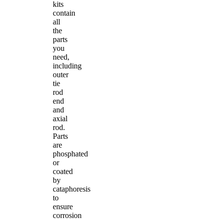
kits
contain
all
the
parts
you
need,
including
outer
tie
rod
end
and
axial
rod.
Parts
are
phosphated
or
coated
by
cataphoresis
to
ensure
corrosion