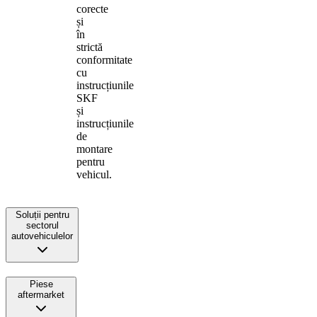
corecte
și
în
strictă
conformitate
cu
instrucțiunile
SKF
și
instrucțiunile
de
montare
pentru
vehicul.
Soluții pentru
sectorul
autovehiculelor
Piese
aftermarket