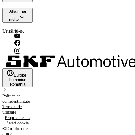
Aflați mai
multe
Urmăriți-ne
Europe
|
Romanian
România
Politica de
confidențialitate
Termeni de
utilizare
Proprietate site
Setări cookie
©
Drepturi de
autor