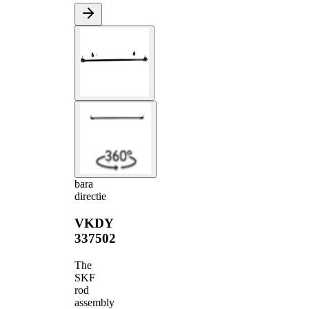
bara
directie
VKDY
337502
The
SKF
rod
assembly