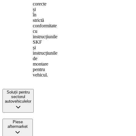
corecte
și
în
strictă
conformitate
cu
instrucțiunile
SKF
și
instrucțiunile
de
montare
pentru
vehicul.
Soluții pentru
sectorul
autovehiculelor
Piese
aftermarket