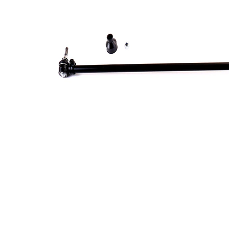
Articol
cu
extins/Informatii
unsoare
de extindere
sintetică
Dimensiune
M12 x
filet 1
1,5