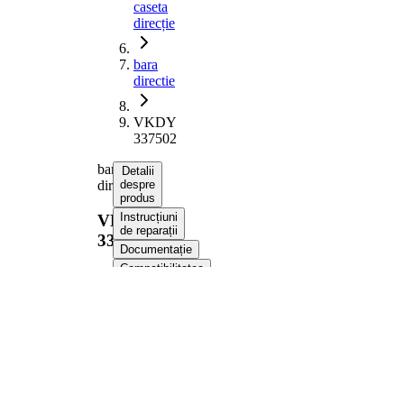
caseta
direcție
bara
directie
VKDY
337502
bara
Detalii
directie
despre
produs
Instrucțiuni
VKDY
de reparații
337502
Documentație
Compatibilitatea
Numere
OE
Informații despre produs
Proprietate
Valoare
1218
Lungime
mm