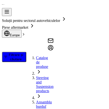
Soluții pentru sectorul autovehiculelor
Piese aftermarket
Europe
Filtrare și
Catalog
căutare
de
produse
Steering
and
Suspension
products
Ansamblu
burduf