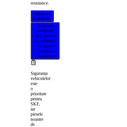
resistance.
Găsiți un
distribuitor
Selectați
vehiculul
dvs. pentru
a confirma
că acest
produs se
potrivește
Siguranța
vehiculelor
este
o
prioritate
pentru
SKF,
iar
piesele
noastre
de