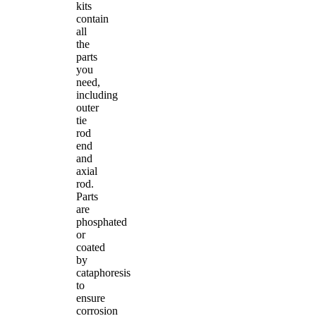
kits
contain
all
the
parts
you
need,
including
outer
tie
rod
end
and
axial
rod.
Parts
are
phosphated
or
coated
by
cataphoresis
to
ensure
corrosion