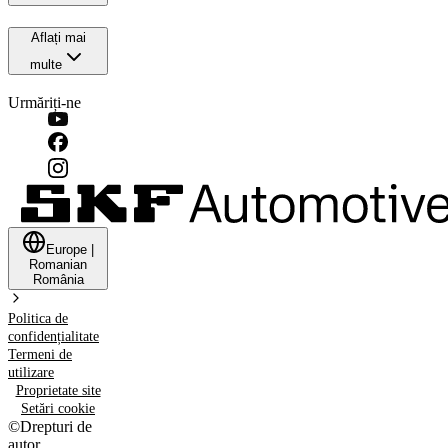
Aflați mai
multe
Urmăriți-ne
Europe
|
Romanian
România
Politica de
confidențialitate
Termeni de
utilizare
Proprietate site
Setări cookie
©
Drepturi de
autor