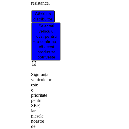
resistance.
Găsiți un
distribuitor
Selectați
vehiculul
dvs. pentru
a confirma
că acest
produs se
potrivește
Siguranța
vehiculelor
este
o
prioritate
pentru
SKF,
iar
piesele
noastre
de