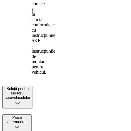
corecte
și
în
strictă
conformitate
cu
instrucțiunile
SKF
și
instrucțiunile
de
montare
pentru
vehicul.
Soluții pentru
sectorul
autovehiculelor
Piese
aftermarket