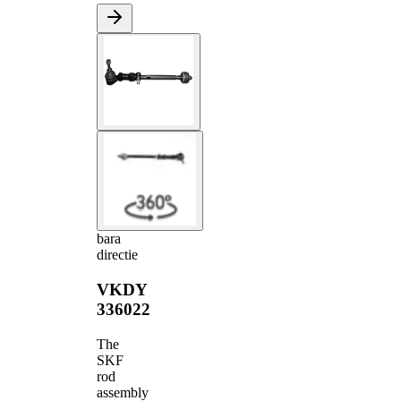
bara
directie
VKDY
336022
The
SKF
rod
assembly