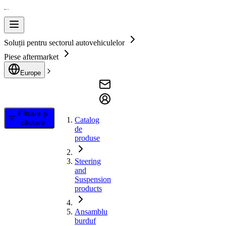
Soluții pentru sectorul autovehiculelor
Piese aftermarket
Europe
Filtrare și
Catalog
căutare
de
produse
Steering
and
Suspension
products
Ansamblu
burduf