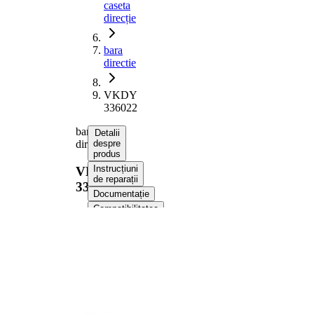
caseta
direcție
bara
directie
VKDY
336022
bara
Detalii
directie
despre
produs
Instrucțiuni
VKDY
de reparații
336022
Documentație
Compatibilitatea
Informații despre produs
Proprietate
Valoare
Lungime
345 mm
M12 x
Filet interior
1 mm