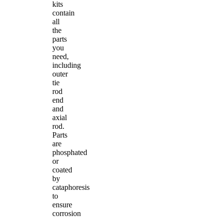
kits
contain
all
the
parts
you
need,
including
outer
tie
rod
end
and
axial
rod.
Parts
are
phosphated
or
coated
by
cataphoresis
to
ensure
corrosion