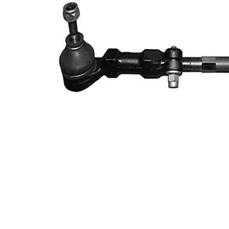
M10 x
Filet exterior
1,25
mm
Articol
cu
extins/Informatii
unsoare
de extindere
sintetică
Numar articol
VKDY
par
336023