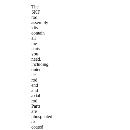
The
SKF
rod
assembly
kits
contain
all
the
parts
you
need,
including
outer
tie
rod
end
and
axial
rod.
Parts
are
phosphated
or
coated