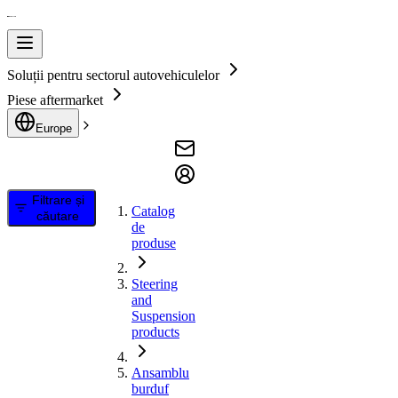
Soluții pentru sectorul autovehiculelor
Piese aftermarket
Europe
Filtrare și
Catalog
căutare
de
produse
Steering
and
Suspension
products
Ansamblu
burduf