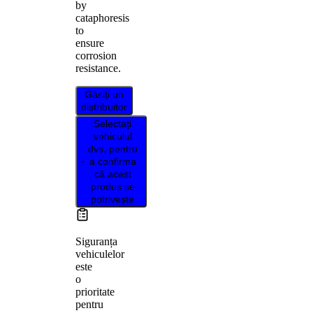
by
cataphoresis
to
ensure
corrosion
resistance.
Găsiți un
distribuitor
Selectați
vehiculul
dvs. pentru
a confirma
că acest
produs se
potrivește
Siguranța
vehiculelor
este
o
prioritate
pentru