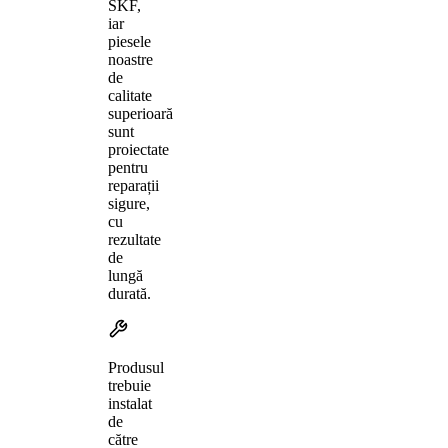
SKF,
iar
piesele
noastre
de
calitate
superioară
sunt
proiectate
pentru
reparații
sigure,
cu
rezultate
de
lungă
durată.
Produsul
trebuie
instalat
de
către