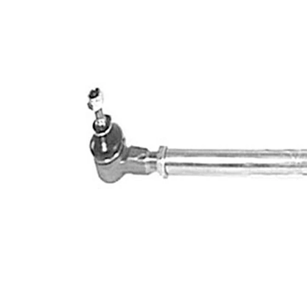
M12 x
Filet interior
1 mm
M10 x
Filet exterior
1,25
mm
Articol
cu
extins/Informatii
unsoare
de extindere
sintetică