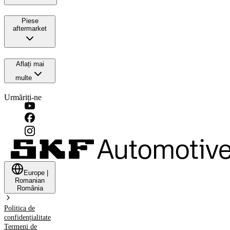
Piese
aftermarket
Aflați mai
multe
Urmăriți-ne
Europe
|
Romanian
România
Politica de
confidențialitate
Termeni de