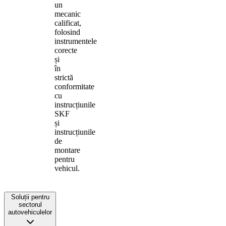
un
mecanic
calificat,
folosind
instrumentele
corecte
și
în
strictă
conformitate
cu
instrucțiunile
SKF
și
instrucțiunile
de
montare
pentru
vehicul.
Soluții pentru
sectorul
autovehiculelor