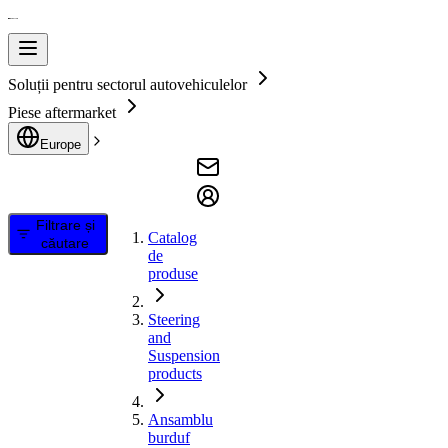
Soluții pentru sectorul autovehiculelor
Piese aftermarket
Europe
Filtrare și
Catalog
căutare
de
produse
Steering
and
Suspension
products
Ansamblu
burduf