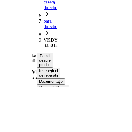
caseta
direcție
bara
directie
VKDY
333012
bara
Detalii
directie
despre
produs
Instrucțiuni
VKDY
de reparații
333012
Documentație
Compatibilitatea
Numere
OE
Informații despre produs
Proprietate
Valoare
Lungime
482 mm