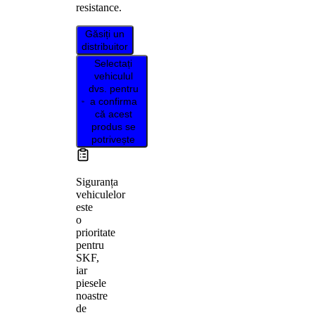
resistance.
Găsiți un
distribuitor
Selectați
vehiculul
dvs. pentru
a confirma
că acest
produs se
potrivește
Siguranța
vehiculelor
este
o
prioritate
pentru
SKF,
iar
piesele
noastre
de