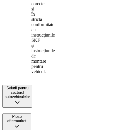
corecte
și
în
strictă
conformitate
cu
instrucțiunile
SKF
și
instrucțiunile
de
montare
pentru
vehicul.
Soluții pentru
sectorul
autovehiculelor
Piese
aftermarket