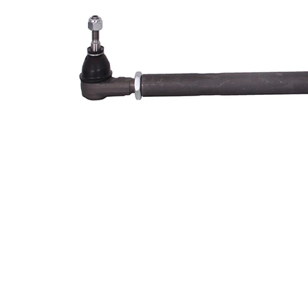
Dimensiune
M14 x
filet
1,5
Articol
cu
extins/Informatii
unsoare
de extindere
sintetică
Dimensiune
M10 x
filet 1
1,25
Numar articol
VKDY
par
333011