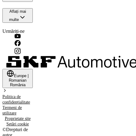
Aflați mai
multe
Urmăriți-ne
Europe
|
Romanian
România
Politica de
confidențialitate
Termeni de
utilizare
Proprietate site
Setări cookie
©
Drepturi de
autor