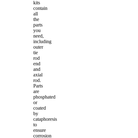
kits
contain
all
the
parts
you
need,
including
outer
tie
rod
end
and
axial
rod.
Parts
are
phosphated
or
coated
by
cataphoresis
to
ensure
corrosion