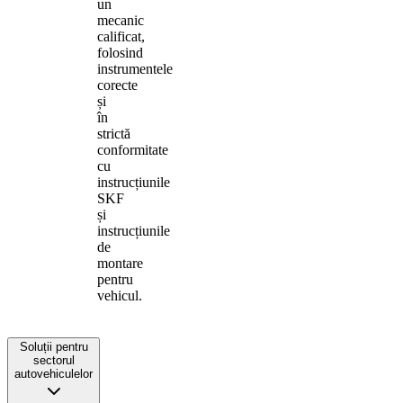
un
mecanic
calificat,
folosind
instrumentele
corecte
și
în
strictă
conformitate
cu
instrucțiunile
SKF
și
instrucțiunile
de
montare
pentru
vehicul.
Soluții pentru
sectorul
autovehiculelor