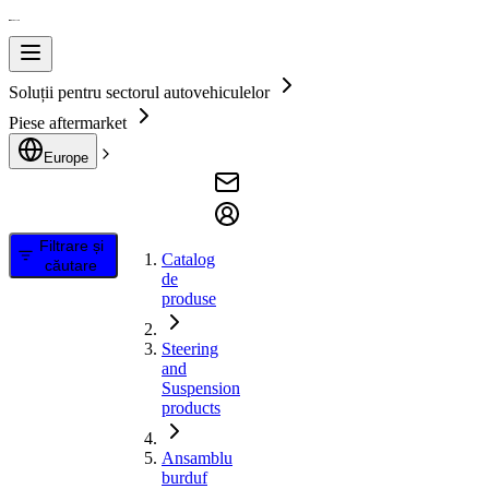
Soluții pentru sectorul autovehiculelor
Piese aftermarket
Europe
Filtrare și
Catalog
căutare
de
produse
Steering
and
Suspension
products
Ansamblu
burduf