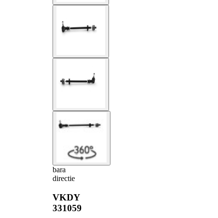
bara
directie
VKDY
331059