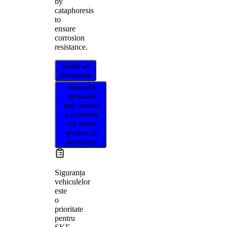
by
cataphoresis
to
ensure
corrosion
resistance.
Găsiți un
distribuitor
Selectați
vehiculul
dvs. pentru
a confirma
că acest
produs se
potrivește
Siguranța
vehiculelor
este
o
prioritate
pentru