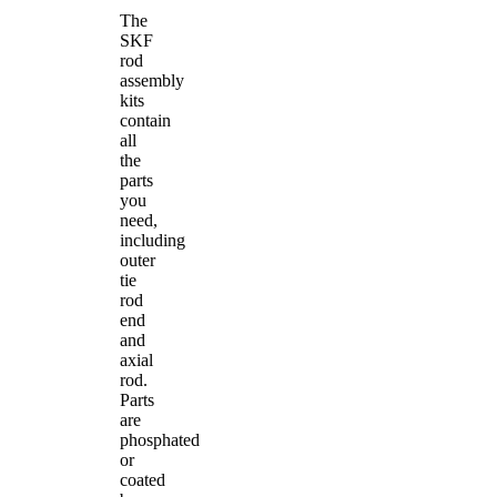
The
SKF
rod
assembly
kits
contain
all
the
parts
you
need,
including
outer
tie
rod
end
and
axial
rod.
Parts
are
phosphated
or
coated