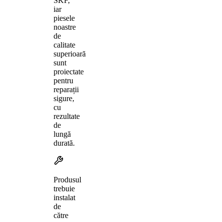
SKF,
iar
piesele
noastre
de
calitate
superioară
sunt
proiectate
pentru
reparații
sigure,
cu
rezultate
de
lungă
durată.
Produsul
trebuie
instalat
de
către