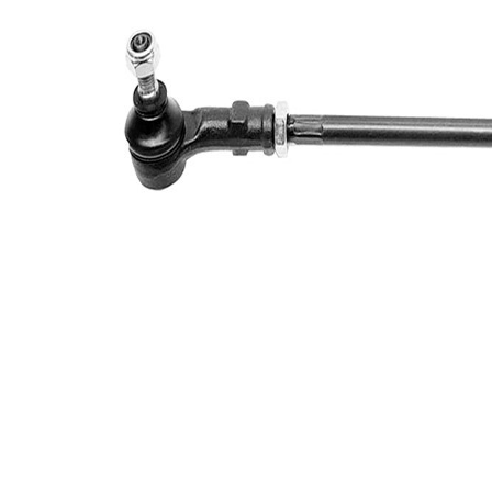
Dimensiune
M14 x
filet
1,5
Articol
cu
extins/Informatii
unsoare
de extindere
sintetică
Dimensiune
M12 x
filet 1
1,5
Numar articol
VKDY
par
331060