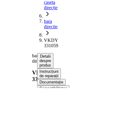
caseta
direcție
bara
directie
VKDY
331059
bara
Detalii
directie
despre
produs
Instrucțiuni
VKDY
de reparații
331059
Documentație
Compatibilitatea
Numere
OE
Informații despre produs
Proprietate
Valoare
Lungime
392 mm