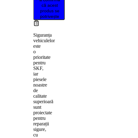
că acest
produs se
potrivește
Siguranța
vehiculelor
este
o
prioritate
pentru
SKF,
iar
piesele
noastre
de
calitate
superioară
sunt
proiectate
pentru
reparații
sigure,
cu