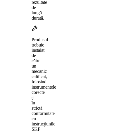
rezultate
de
lungă
durată.
Produsul
trebuie
instalat
de
către
un
mecanic
calificat,
folosind
instrumentele
corecte
și
în
strictă
conformitate
cu
instrucțiunile
SKF