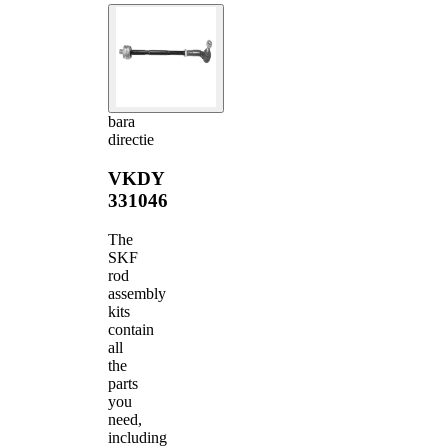
bara
directie
VKDY
331046
The
SKF
rod
assembly
kits
contain
all
the
parts
you
need,
including