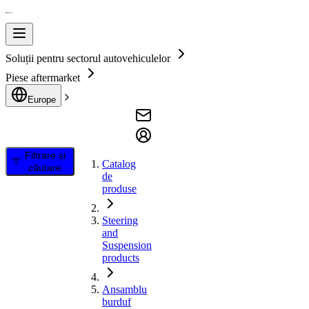
Soluții pentru sectorul autovehiculelor
Piese aftermarket
Europe
Filtrare și
Catalog
căutare
de
produse
Steering
and
Suspension
products
Ansamblu
burduf