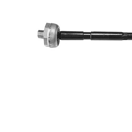
M14 x
Filet interior
1,5 mm
M12 x
Filet exterior
1,5 mm
Articol
cu
extins/Informatii
unsoare
de extindere
sintetică
Numar articol
VKDY
par
331045