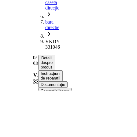
caseta
direcție
bara
directie
VKDY
331046
bara
Detalii
directie
despre
produs
Instrucțiuni
VKDY
de reparații
331046
Documentație
Compatibilitatea
Numere
OE
Informații despre produs
Proprietate
Valoare
323,88
Lungime
mm