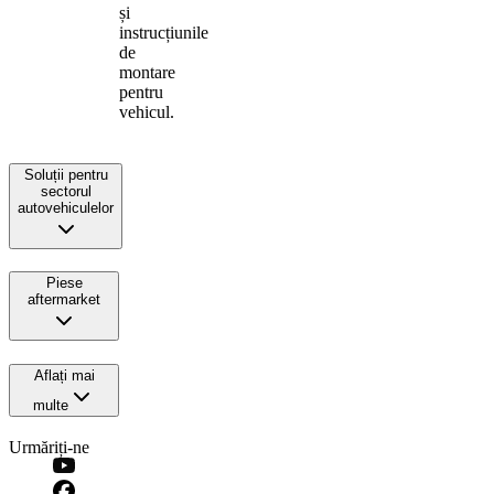
și
instrucțiunile
de
montare
pentru
vehicul.
Soluții pentru
sectorul
autovehiculelor
Piese
aftermarket
Aflați mai
multe
Urmăriți-ne