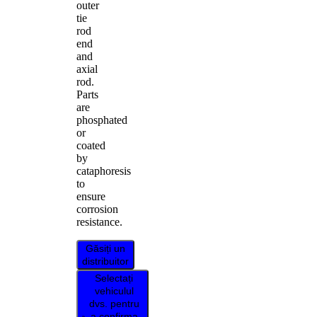
outer
tie
rod
end
and
axial
rod.
Parts
are
phosphated
or
coated
by
cataphoresis
to
ensure
corrosion
resistance.
Găsiți un
distribuitor
Selectați
vehiculul
dvs. pentru
a confirma