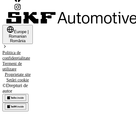
Europe
|
Romanian
România
Politica de
confidențialitate
Termeni de
utilizare
Proprietate site
Setări cookie
©
Drepturi de
autor