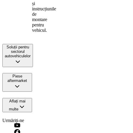
și
instrucțiunile
de
montare
pentru
vehicul.
Soluții pentru
sectorul
autovehiculelor
Piese
aftermarket
Aflați mai
multe
Urmăriți-ne