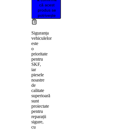
că acest
produs se
potrivește
Siguranța
vehiculelor
este
o
prioritate
pentru
SKF,
iar
piesele
noastre
de
calitate
superioară
sunt
proiectate
pentru
reparații
sigure,
cu