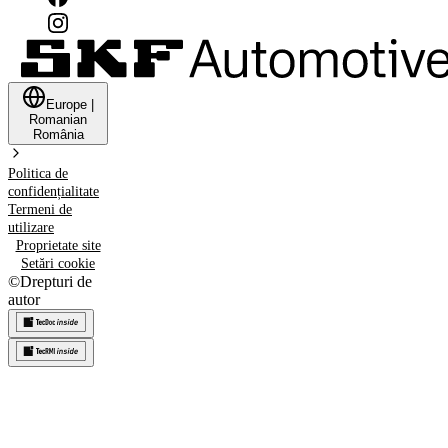
Europe
|
Romanian
România
Politica de
confidențialitate
Termeni de
utilizare
Proprietate site
Setări cookie
©
Drepturi de
autor