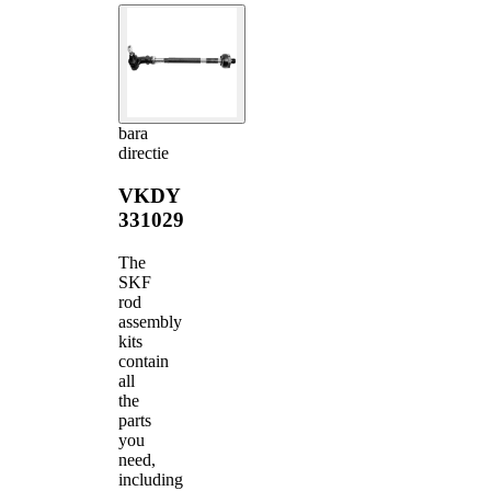
bara
directie
VKDY
331029
The
SKF
rod
assembly
kits
contain
all
the
parts
you
need,
including