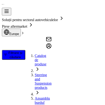
Soluții pentru sectorul autovehiculelor
Piese aftermarket
Europe
Filtrare și
Catalog
căutare
de
produse
Steering
and
Suspension
products
Ansamblu
burduf