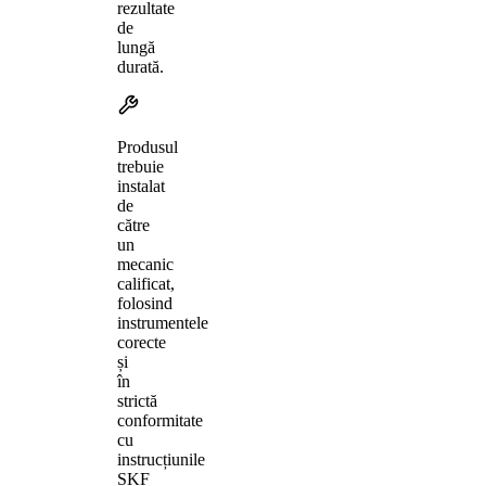
rezultate
de
lungă
durată.
Produsul
trebuie
instalat
de
către
un
mecanic
calificat,
folosind
instrumentele
corecte
și
în
strictă
conformitate
cu
instrucțiunile
SKF