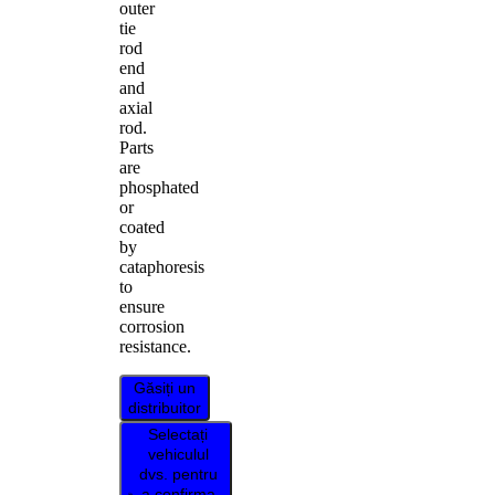
outer
tie
rod
end
and
axial
rod.
Parts
are
phosphated
or
coated
by
cataphoresis
to
ensure
corrosion
resistance.
Găsiți un
distribuitor
Selectați
vehiculul
dvs. pentru
a confirma