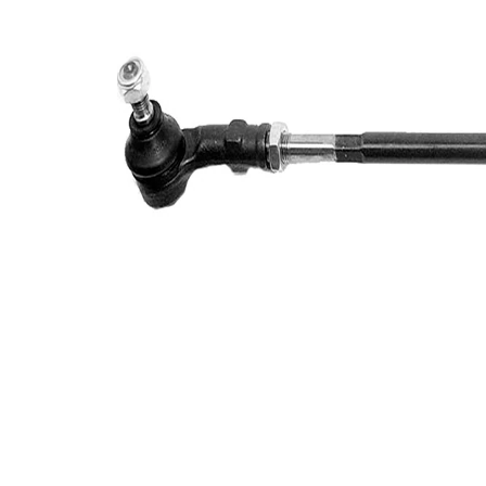
Dimensiune
M12 x
filet
1,5
Articol
cu
extins/Informatii
unsoare
de extindere
sintetică
Dimensiune
M14 x
filet 1
1,5
Numar articol
VKDY
par
331028