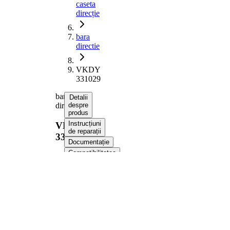
caseta
direcție
bara
directie
VKDY
331029
bara
Detalii
directie
despre
produs
Instrucțiuni
VKDY
de reparații
331029
Documentație
Compatibilitatea
Numere
OE
Informații despre produs
Proprietate
Valoare
Lungime
340 mm