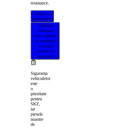
resistance.
Găsiți un
distribuitor
Selectați
vehiculul
dvs. pentru
a confirma
că acest
produs se
potrivește
Siguranța
vehiculelor
este
o
prioritate
pentru
SKF,
iar
piesele
noastre
de