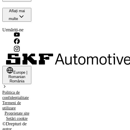
Aflați mai
multe
Urmăriți-ne
Europe
|
Romanian
România
Politica de
confidențialitate
Termeni de
utilizare
Proprietate site
Setări cookie
©
Drepturi de
autor