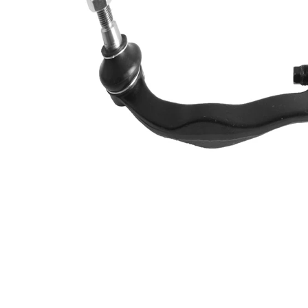
Articol
cu
extins/Informatii
unsoare
de extindere
sintetică
Dimensiune
M14 x
filet 1
1,5
Numar articol
VKDY
par
331044