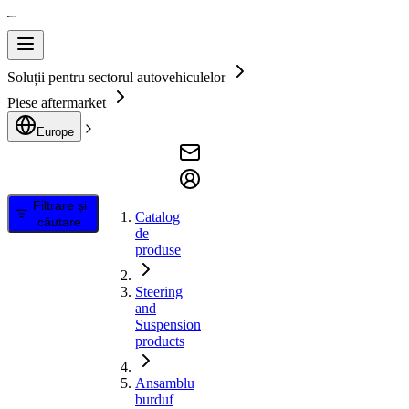
Soluții pentru sectorul autovehiculelor
Piese aftermarket
Europe
Filtrare și
Catalog
căutare
de
produse
Steering
and
Suspension
products
Ansamblu
burduf