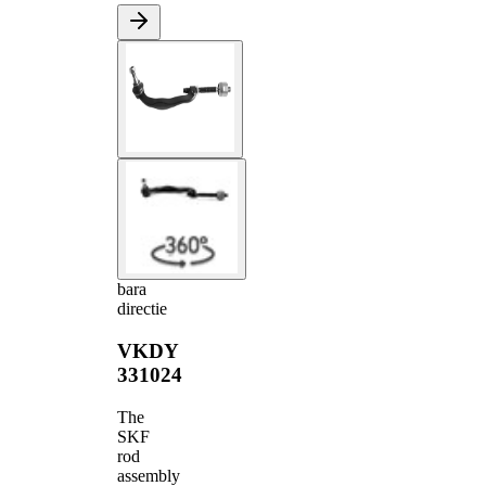
bara
directie
VKDY
331024
The
SKF
rod
assembly