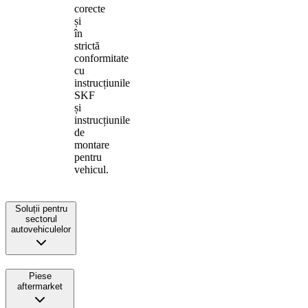
corecte
și
în
strictă
conformitate
cu
instrucțiunile
SKF
și
instrucțiunile
de
montare
pentru
vehicul.
Soluții pentru
sectorul
autovehiculelor
Piese
aftermarket