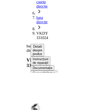
caseta
direcție
bara
directie
VKDY
331024
bara
Detalii
directie
despre
produs
Instrucțiuni
VKDY
de reparații
331024
Documentație
Compatibilitatea
Numere
OE
Informații despre produs
Proprietate
Valoare
Dimensiune
M16 x
filet
1,5