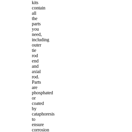
kits
contain
all
the
parts
you
need,
including
outer
tie
rod
end
and
axial
rod.
Parts
are
phosphated
or
coated
by
cataphoresis
to
ensure
corrosion