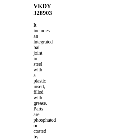
VKDY
328903
It
includes
an
integrated
ball
joint
in
steel
with
a
plastic
insert,
filled
with
grease.
Parts
are
phosphated
or
coated
by