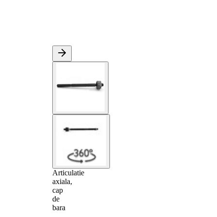
Articulatie
axiala,
cap
de
bara