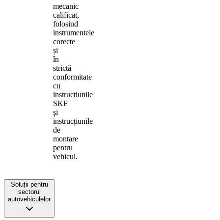
mecanic
calificat,
folosind
instrumentele
corecte
și
în
strictă
conformitate
cu
instrucțiunile
SKF
și
instrucțiunile
de
montare
pentru
vehicul.
Soluții pentru
sectorul
autovehiculelor