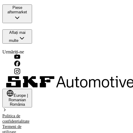
Piese
aftermarket
Aflați mai
multe
Urmăriți-ne
Europe
|
Romanian
România
Politica de
confidențialitate
Termeni de
utilizare