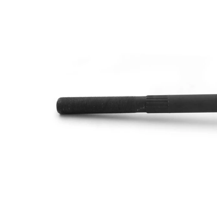
Lungime
330 mm
Dimensiune
M14 x
filet
1,5
Articol
cu
extins/Informatii
unsoare
de extindere
sintetică
Dimensiune
M14 x
filet 1
1,5