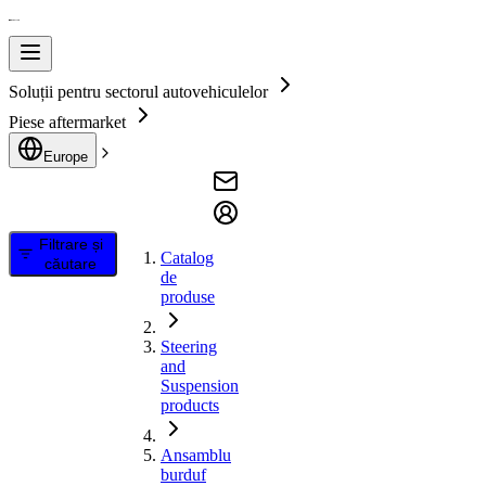
Soluții pentru sectorul autovehiculelor
Piese aftermarket
Europe
Filtrare și
Catalog
căutare
de
produse
Steering
and
Suspension
products
Ansamblu
burduf