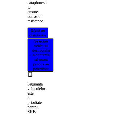
cataphoresis
to
ensure
corrosion
resistance.
Găsiți un
distribuitor
Selectați
vehiculul
dvs. pentru
a confirma
că acest
produs se
potrivește
Siguranța
vehiculelor
este
o
prioritate
pentru
SKF,