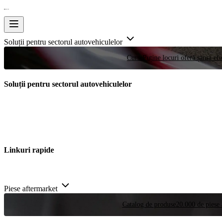
Soluții pentru sectorul autovehiculelor
Curse
Puține locuri oferă șansa efe
Soluții pentru sectorul autovehiculelor
Linkuri rapide
Piese aftermarket
Catalog de produse
20.000 de piese 