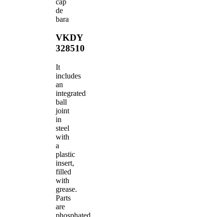
cap
de
bara
VKDY
328510
It
includes
an
integrated
ball
joint
in
steel
with
a
plastic
insert,
filled
with
grease.
Parts
are
phosphated