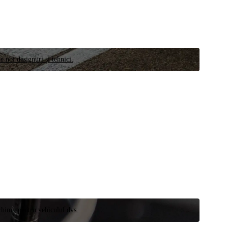
e noi designuri și tehnici.
schimb pentru vehiculul dvs.