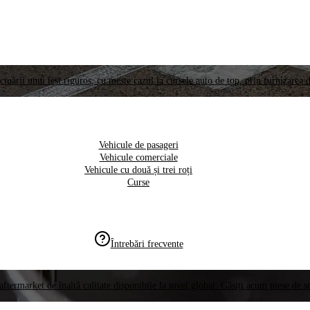
ctuării unui test riguros, cu meste cazul la cursele auto de top, prin furnizarea d
Vehicule de pasageri
Vehicule comerciale
Vehicule cu două și trei roți
Curse
Întrebări frecvente
aftermarket de înaltă calitate disponibile la nivel global. Găsiți acum piese de 