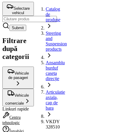
Selectare
Catalog
vehicul
de
produse
Submit
Steering
and
Filtrare
Suspension
după
products
categorii
Ansamblu
burduf
caseta
Vehicule
de pasageri
direcție
Articulatie
Vehicule
axiala,
cap de
comerciale
bara
Linkuri rapide
Centru
VKDY
tehnologic
328510
Întrebări