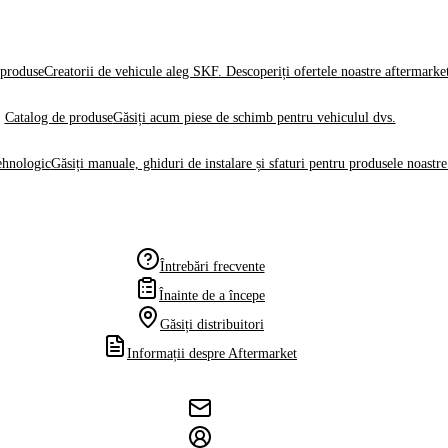
produse
Creatorii de vehicule aleg SKF. Descoperiți ofertele noastre aftermarke
Catalog de produse
Găsiți acum piese de schimb pentru vehiculul dvs.
ehnologic
Găsiți manuale, ghiduri de instalare și sfaturi pentru produsele noastre
Întrebări frecvente
Înainte de a începe
Găsiți distribuitori
Informații despre Aftermarket