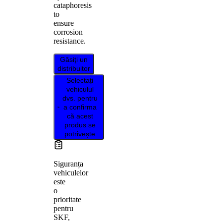
cataphoresis
to
ensure
corrosion
resistance.
Găsiți un
distribuitor
Selectați
vehiculul
dvs. pentru
a confirma
că acest
produs se
potrivește
Siguranța
vehiculelor
este
o
prioritate
pentru
SKF,