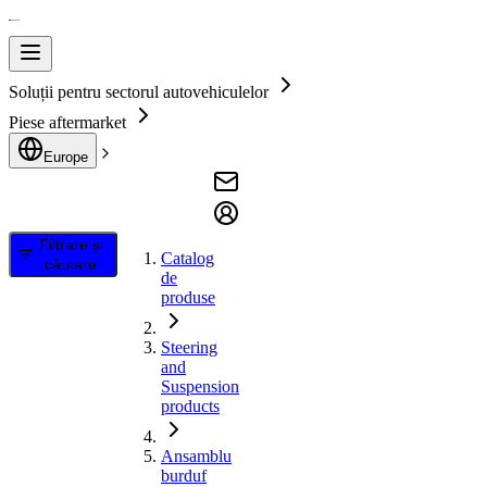
Soluții pentru sectorul autovehiculelor
Piese aftermarket
Europe
Filtrare și
Catalog
căutare
de
produse
Steering
and
Suspension
products
Ansamblu
burduf