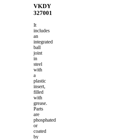
VKDY
327001
It
includes
an
integrated
ball
joint
in
steel
with
a
plastic
insert,
filled
with
grease.
Parts
are
phosphated
or
coated
by