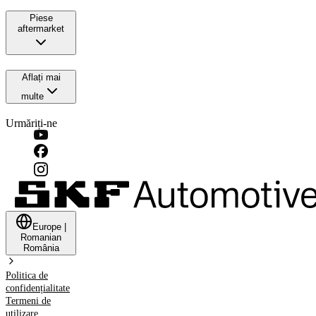
Piese
aftermarket
Aflați mai
multe
Urmăriți-ne
Europe
|
Romanian
România
Politica de
confidențialitate
Termeni de
utilizare