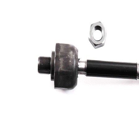
Dimensiune
M16 x
filet
1,5
Articol
cu
extins/Informatii
unsoare
de extindere
sintetică
Dimensiune
M14 x
filet 1
1,5