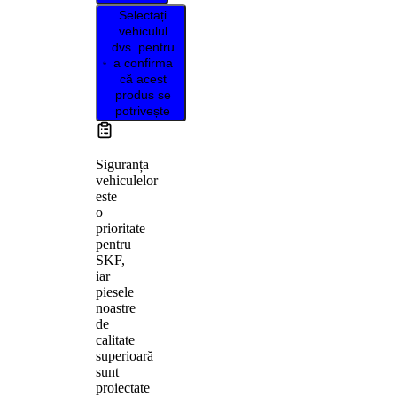
Selectați
vehiculul
dvs. pentru
a confirma
că acest
produs se
potrivește
Siguranța
vehiculelor
este
o
prioritate
pentru
SKF,
iar
piesele
noastre
de
calitate
superioară
sunt
proiectate