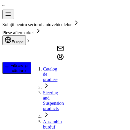
Soluții pentru sectorul autovehiculelor
Piese aftermarket
Europe
Filtrare și
Catalog
căutare
de
produse
Steering
and
Suspension
products
Ansamblu
burduf