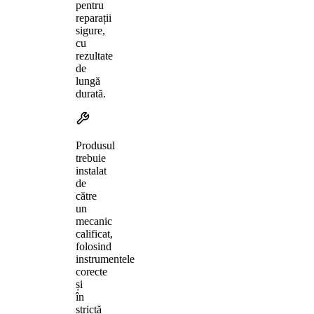
pentru
reparații
sigure,
cu
rezultate
de
lungă
durată.
Produsul
trebuie
instalat
de
către
un
mecanic
calificat,
folosind
instrumentele
corecte
și
în
strictă