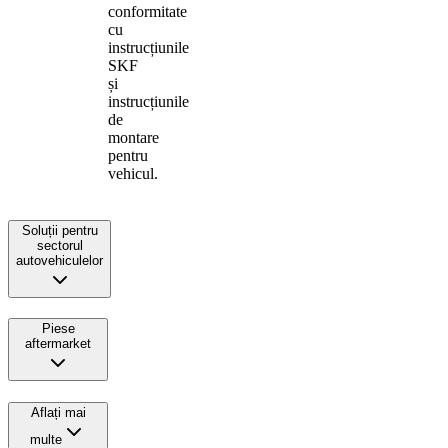
conformitate
cu
instrucțiunile
SKF
și
instrucțiunile
de
montare
pentru
vehicul.
Soluții pentru
sectorul
autovehiculelor
Piese
aftermarket
Aflați mai
multe