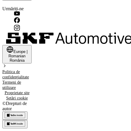
Urmăriți-ne
Europe
|
Romanian
România
Politica de
confidențialitate
Termeni de
utilizare
Proprietate site
Setări cookie
©
Drepturi de
autor