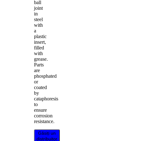
ball
joint
in
steel
with
a
plastic
insert,
filled
with
grease.
Parts
are
phosphated
or
coated
by
cataphoresis
to
ensure
corrosion
resistance.
Găsiți un
distribuitor