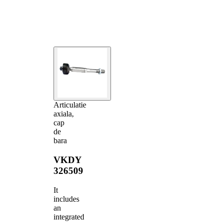
Articulatie
axiala,
cap
de
bara
VKDY
326509
It
includes
an
integrated