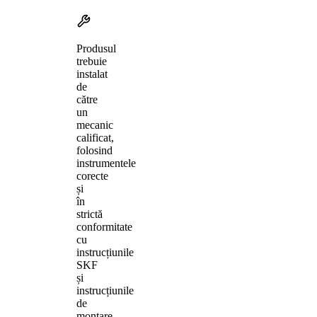
Produsul
trebuie
instalat
de
către
un
mecanic
calificat,
folosind
instrumentele
corecte
și
în
strictă
conformitate
cu
instrucțiunile
SKF
și
instrucțiunile
de
montare