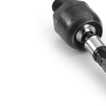
Dimensiune
M16 x
filet
1,5
Articol
cu
extins/Informatii
unsoare
de extindere
sintetică
Dimensiune
M14 x
filet 1
1,5