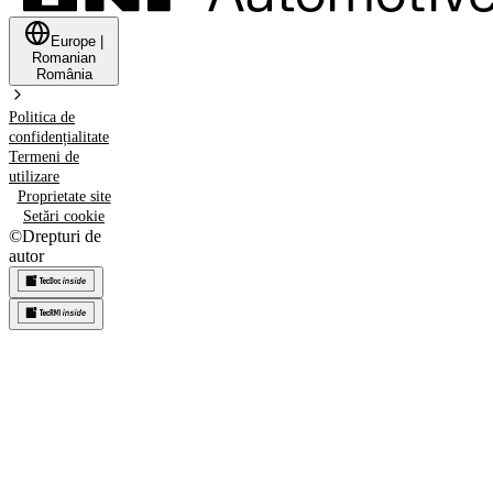
Europe
|
Romanian
România
Politica de
confidențialitate
Termeni de
utilizare
Proprietate site
Setări cookie
©
Drepturi de
autor