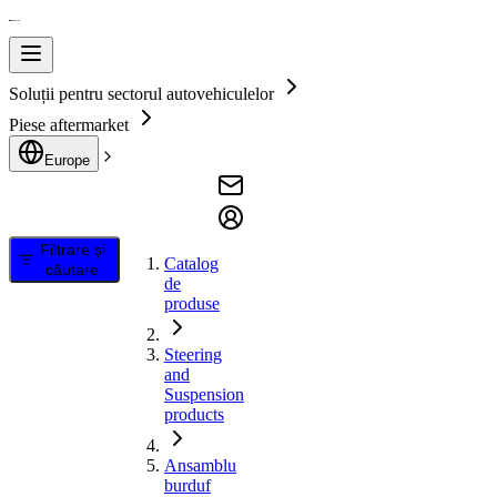
Soluții pentru sectorul autovehiculelor
Piese aftermarket
Europe
Filtrare și
Catalog
căutare
de
produse
Steering
and
Suspension
products
Ansamblu
burduf