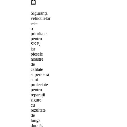
Siguranța
vehiculelor
este
o
prioritate
pentru
SKF,
iar
piesele
noastre
de
calitate
superioară
sunt
proiectate
pentru
reparații
sigure,
cu
rezultate
de
lungă
durată.