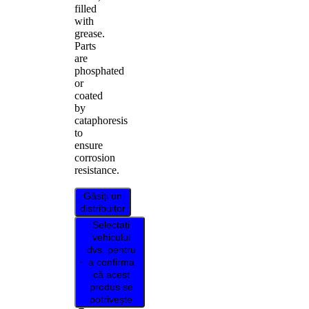
filled
with
grease.
Parts
are
phosphated
or
coated
by
cataphoresis
to
ensure
corrosion
resistance.
Găsiți un
distribuitor
Selectați
vehiculul
dvs. pentru
a confirma
că acest
produs se
potrivește