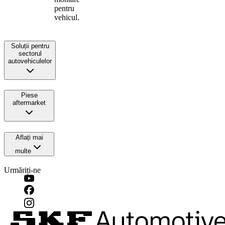
pentru
vehicul.
Soluții pentru
sectorul
autovehiculelor
Piese
aftermarket
Aflați mai
multe
Urmăriți-ne