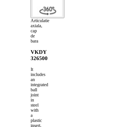
Articulatie
axiala,
cap
de
bara
VKDY
326500
It
includes
an
integrated
ball
joint
in
steel
with
a
plastic
insert,