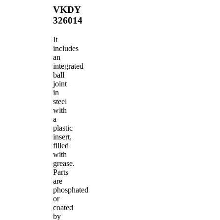
VKDY
326014
It
includes
an
integrated
ball
joint
in
steel
with
a
plastic
insert,
filled
with
grease.
Parts
are
phosphated
or
coated
by