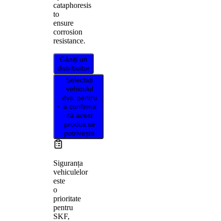
cataphoresis
to
ensure
corrosion
resistance.
Găsiți un
distribuitor
Selectați
vehiculul
dvs. pentru
a confirma
că acest
produs se
potrivește
Siguranța
vehiculelor
este
o
prioritate
pentru
SKF,