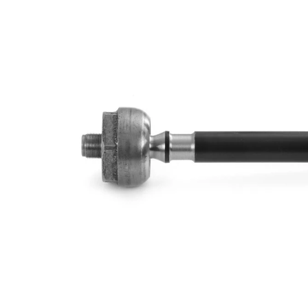
Dimensiune
M12 x
filet
1
Articol
cu
extins/Informatii
unsoare
de extindere
sintetică
Dimensiune
M14 x
filet 1
1,5