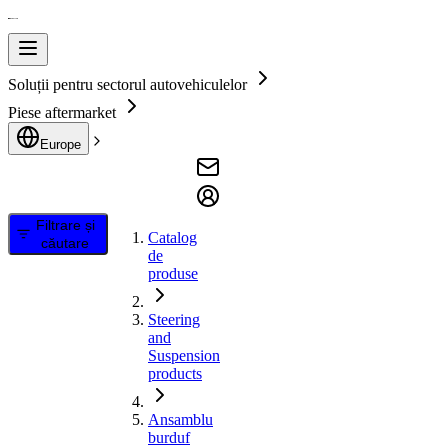
Soluții pentru sectorul autovehiculelor
Piese aftermarket
Europe
Filtrare și
Catalog
căutare
de
produse
Steering
and
Suspension
products
Ansamblu
burduf