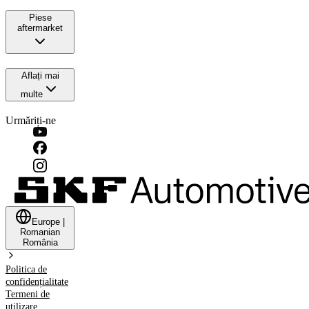
Piese
aftermarket
Aflați mai
multe
Urmăriți-ne
Europe
|
Romanian
România
Politica de
confidențialitate
Termeni de
utilizare