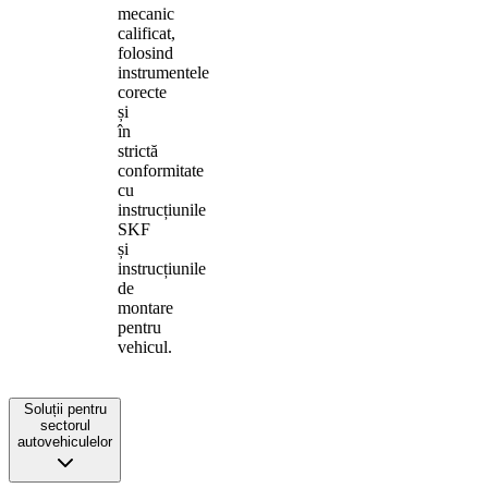
mecanic
calificat,
folosind
instrumentele
corecte
și
în
strictă
conformitate
cu
instrucțiunile
SKF
și
instrucțiunile
de
montare
pentru
vehicul.
Soluții pentru
sectorul
autovehiculelor