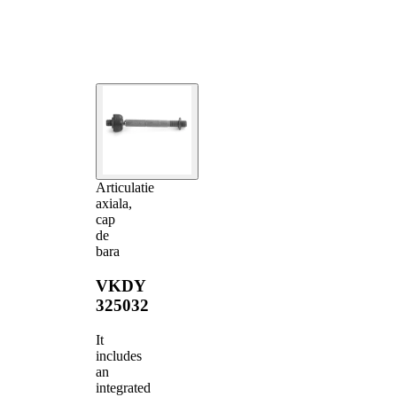
Articulatie
axiala,
cap
de
bara
VKDY
325032
It
includes
an
integrated