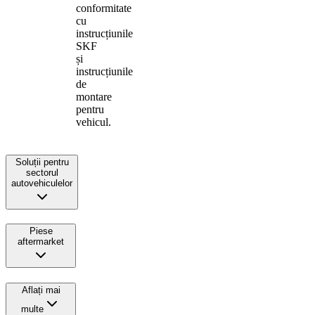
conformitate
cu
instrucțiunile
SKF
și
instrucțiunile
de
montare
pentru
vehicul.
Soluții pentru
sectorul
autovehiculelor
Piese
aftermarket
Aflați mai
multe