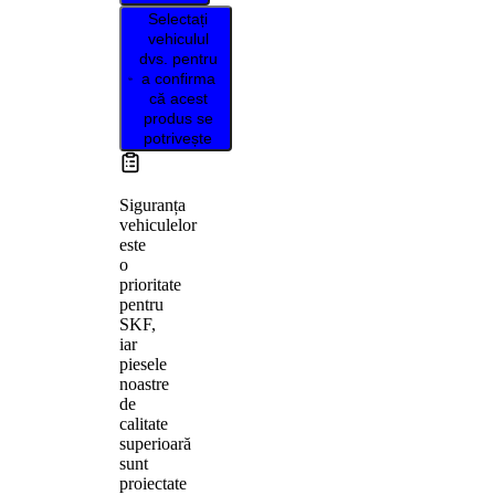
Selectați
vehiculul
dvs. pentru
a confirma
că acest
produs se
potrivește
Siguranța
vehiculelor
este
o
prioritate
pentru
SKF,
iar
piesele
noastre
de
calitate
superioară
sunt
proiectate