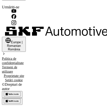
Urmăriți-ne
Europe
|
Romanian
România
Politica de
confidențialitate
Termeni de
utilizare
Proprietate site
Setări cookie
©
Drepturi de
autor