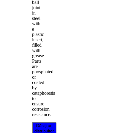
ball
joint
in
steel
with
a
plastic
insert,
filled
with
grease.
Parts
are
phosphated
or
coated
by
cataphoresis
to
ensure
corrosion
resistance.
Găsiți un
distribuitor