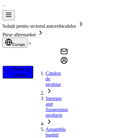
Soluții pentru sectorul autovehiculelor
Piese aftermarket
Europe
Filtrare și
Catalog
căutare
de
produse
Steering
and
Suspension
products
Ansamblu
burduf