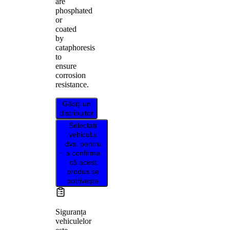
are
phosphated
or
coated
by
cataphoresis
to
ensure
corrosion
resistance.
Găsiți un
distribuitor
Selectați
vehiculul
dvs. pentru
a confirma
că acest
produs se
potrivește
Siguranța
vehiculelor