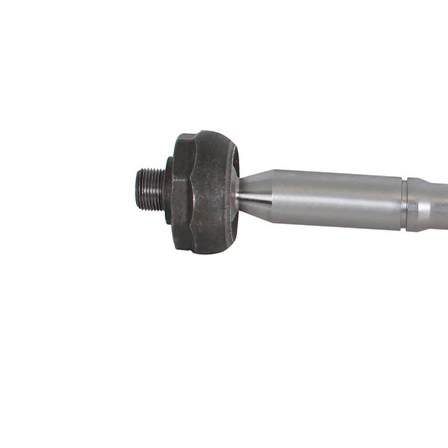
Articol
cu
extins/Informatii
unsoare
de extindere
sintetică