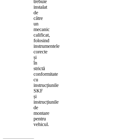
trebuie
instalat
de
către
un
mecanic
calificat,
folosind
instrumentele
corecte
și
în
strictă
conformitate
cu
instrucțiunile
SKF
și
instrucțiunile
de
montare
pentru
vehicul.