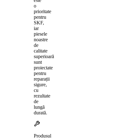
este
o
prioritate
pentru
SKF,
iar
piesele
noastre
de
calitate
superioară
sunt
proiectate
pentru
reparații
sigure,
cu
rezultate
de
lungă
durată.
Produsul