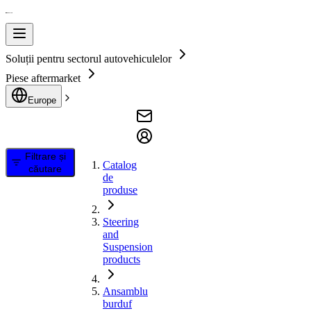
Soluții pentru sectorul autovehiculelor
Piese aftermarket
Europe
Filtrare și
Catalog
căutare
de
produse
Steering
and
Suspension
products
Ansamblu
burduf