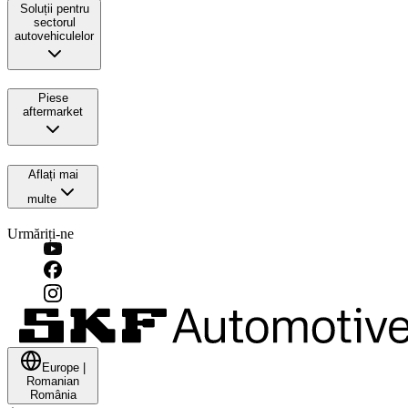
Soluții pentru
sectorul
autovehiculelor
Piese
aftermarket
Aflați mai
multe
Urmăriți-ne
Europe
|
Romanian
România