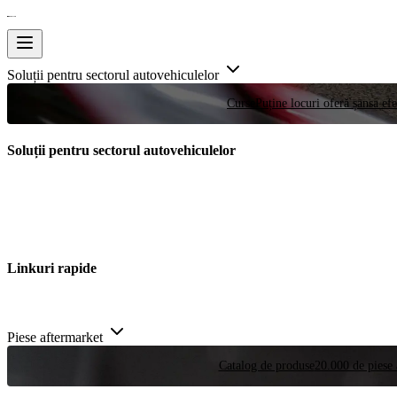
Soluții pentru sectorul autovehiculelor
Curse
Puține locuri oferă șansa efe
Soluții pentru sectorul autovehiculelor
Linkuri rapide
Piese aftermarket
Catalog de produse
20.000 de piese 