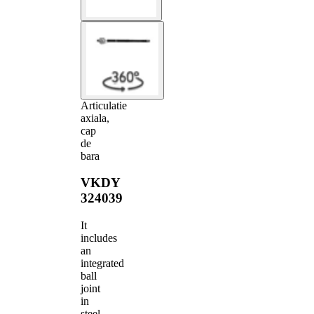
Articulatie
axiala,
cap
de
bara
VKDY
324039
It
includes
an
integrated
ball
joint
in
steel