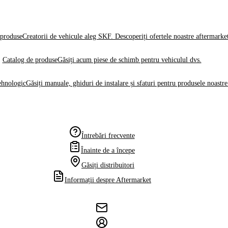
produse
Creatorii de vehicule aleg SKF. Descoperiți ofertele noastre aftermarke
Catalog de produse
Găsiți acum piese de schimb pentru vehiculul dvs.
ehnologic
Găsiți manuale, ghiduri de instalare și sfaturi pentru produsele noastre
Întrebări frecvente
Înainte de a începe
Găsiți distribuitori
Informații despre Aftermarket