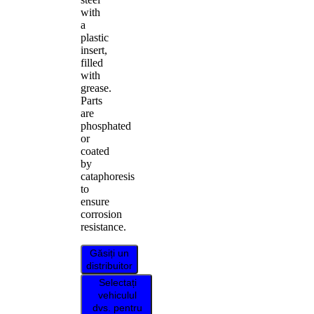
with
a
plastic
insert,
filled
with
grease.
Parts
are
phosphated
or
coated
by
cataphoresis
to
ensure
corrosion
resistance.
Găsiți un
distribuitor
Selectați
vehiculul
dvs. pentru