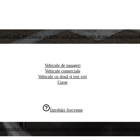
ctuării unui test riguros, cu meste cazul la cursele auto de top, prin furnizarea d
Vehicule de pasageri
Vehicule comerciale
Vehicule cu două și trei roți
Curse
Întrebări frecvente
aftermarket de înaltă calitate disponibile la nivel global. Găsiți acum piese de 