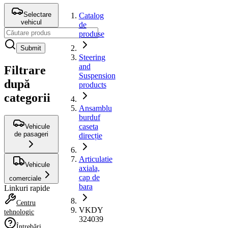
Selectare
Catalog
vehicul
de
produse
Submit
Steering
and
Filtrare
Suspension
după
products
categorii
Ansamblu
burduf
caseta
Vehicule
de pasageri
direcție
Articulatie
Vehicule
axiala,
cap de
comerciale
bara
Linkuri rapide
Centru
VKDY
tehnologic
324039
Întrebări