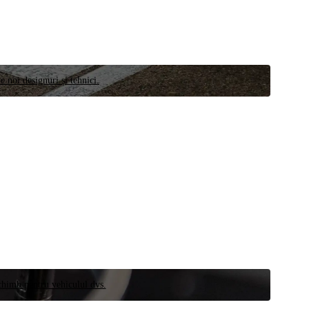
e noi designuri și tehnici.
schimb pentru vehiculul dvs.