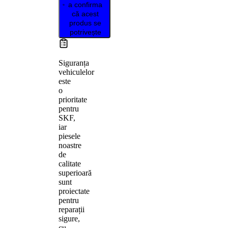
a confirma
că acest
produs se
potrivește
Siguranța
vehiculelor
este
o
prioritate
pentru
SKF,
iar
piesele
noastre
de
calitate
superioară
sunt
proiectate
pentru
reparații
sigure,
cu