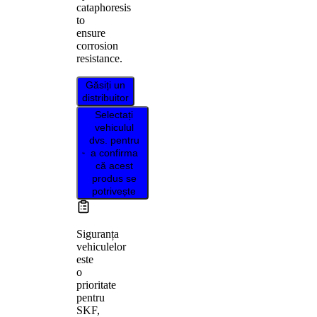
cataphoresis
to
ensure
corrosion
resistance.
Găsiți un
distribuitor
Selectați
vehiculul
dvs. pentru
a confirma
că acest
produs se
potrivește
Siguranța
vehiculelor
este
o
prioritate
pentru
SKF,