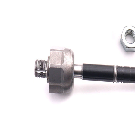
Lungime
226 mm
Dimensiune
M16 x
filet
1,5
Articol
cu
extins/Informatii
unsoare
de extindere
sintetică
Dimensiune
M14 x
filet 1
1,5