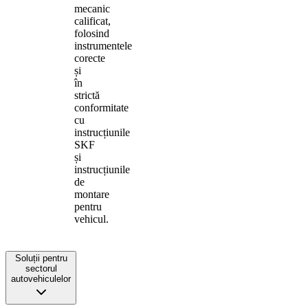
mecanic
calificat,
folosind
instrumentele
corecte
și
în
strictă
conformitate
cu
instrucțiunile
SKF
și
instrucțiunile
de
montare
pentru
vehicul.
Soluții pentru
sectorul
autovehiculelor