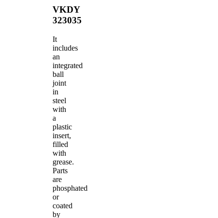
VKDY
323035
It
includes
an
integrated
ball
joint
in
steel
with
a
plastic
insert,
filled
with
grease.
Parts
are
phosphated
or
coated
by