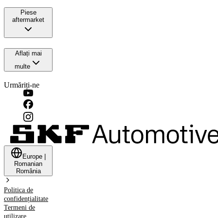
Piese
aftermarket
Aflați mai
multe
Urmăriți-ne
Europe
|
Romanian
România
Politica de
confidențialitate
Termeni de
utilizare