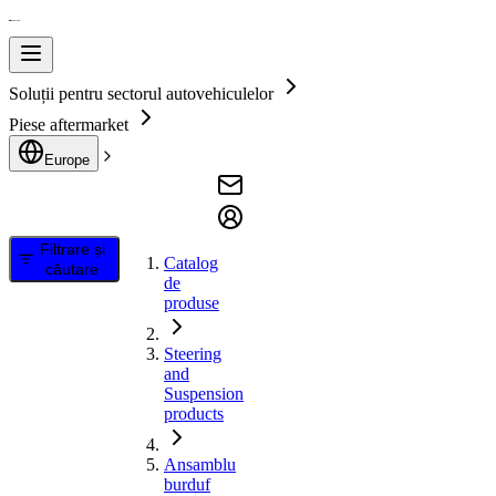
Soluții pentru sectorul autovehiculelor
Piese aftermarket
Europe
Filtrare și
Catalog
căutare
de
produse
Steering
and
Suspension
products
Ansamblu
burduf