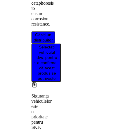
cataphoresis
to
ensure
corrosion
resistance.
Găsiți un
distribuitor
Selectați
vehiculul
dvs. pentru
a confirma
că acest
produs se
potrivește
Siguranța
vehiculelor
este
o
prioritate
pentru
SKF,