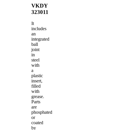
VKDY
323011
It
includes
an
integrated
ball
joint
in
steel
with
a
plastic
insert,
filled
with
grease.
Parts
are
phosphated
or
coated
by