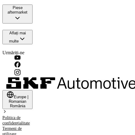
Piese
aftermarket
Aflați mai
multe
Urmăriți-ne
Europe
|
Romanian
România
Politica de
confidențialitate
Termeni de
utilizare