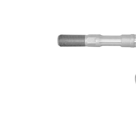
montare
parti
Lungime
252 mm
Dimensiune
M12x1
filet
Articol
cu
extins/Informatii
unsoare
de extindere
sintetică
Dimensiune
M16x1,5
filet 1