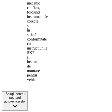
mecanic
calificat,
folosind
instrumentele
corecte
și
în
strictă
conformitate
cu
instrucțiunile
SKF
și
instrucțiunile
de
montare
pentru
vehicul.
Soluții pentru
sectorul
autovehiculelor