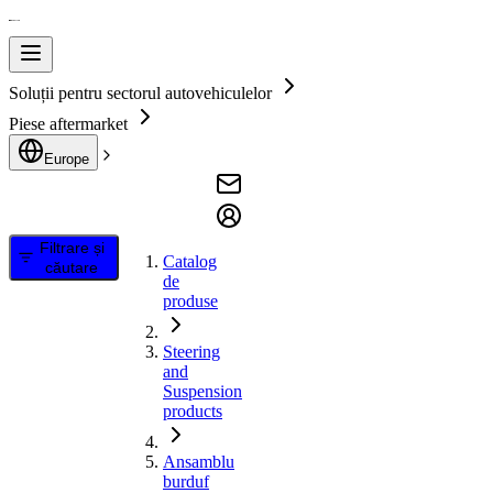
Soluții pentru sectorul autovehiculelor
Piese aftermarket
Europe
Filtrare și
Catalog
căutare
de
produse
Steering
and
Suspension
products
Ansamblu
burduf