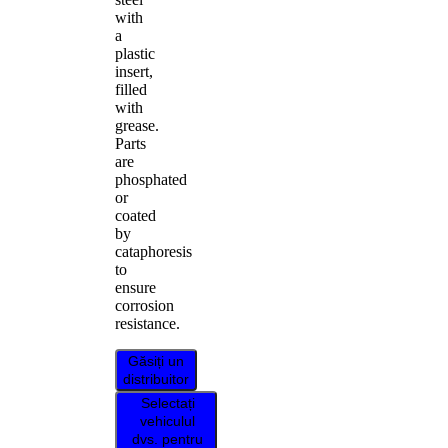
with
a
plastic
insert,
filled
with
grease.
Parts
are
phosphated
or
coated
by
cataphoresis
to
ensure
corrosion
resistance.
Găsiți un
distribuitor
Selectați
vehiculul
dvs. pentru