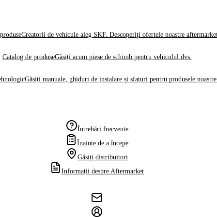
produse
Creatorii de vehicule aleg SKF. Descoperiți ofertele noastre aftermarke
Catalog de produse
Găsiți acum piese de schimb pentru vehiculul dvs.
ehnologic
Găsiți manuale, ghiduri de instalare și sfaturi pentru produsele noastre
Întrebări frecvente
Înainte de a începe
Găsiți distribuitori
Informații despre Aftermarket