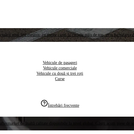
ctuării unui test riguros, cu meste cazul la cursele auto de top, prin furnizarea d
Vehicule de pasageri
Vehicule comerciale
Vehicule cu două și trei roți
Curse
Întrebări frecvente
aftermarket de înaltă calitate disponibile la nivel global. Găsiți acum piese de 