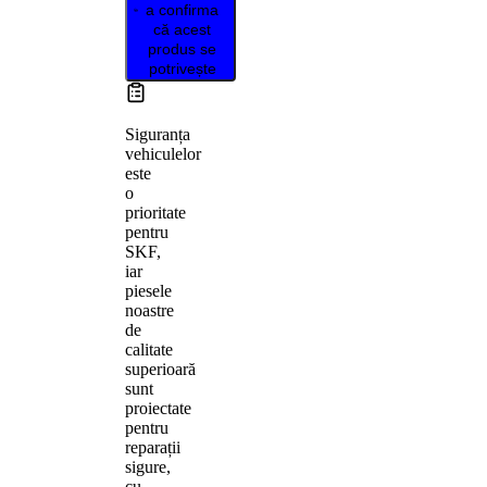
a confirma
că acest
produs se
potrivește
Siguranța
vehiculelor
este
o
prioritate
pentru
SKF,
iar
piesele
noastre
de
calitate
superioară
sunt
proiectate
pentru
reparații
sigure,
cu