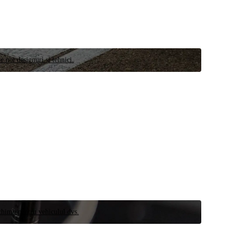
e noi designuri și tehnici.
schimb pentru vehiculul dvs.