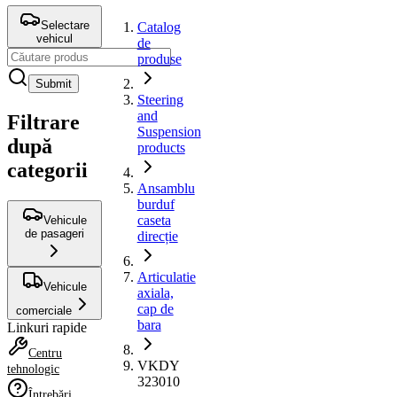
Selectare
Catalog
vehicul
de
produse
Submit
Steering
and
Filtrare
Suspension
după
products
categorii
Ansamblu
burduf
caseta
Vehicule
de pasageri
direcție
Articulatie
Vehicule
axiala,
cap de
comerciale
bara
Linkuri rapide
Centru
VKDY
tehnologic
323010
Întrebări