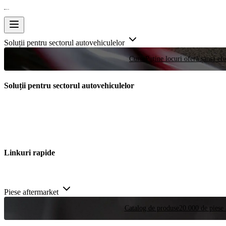
Soluții pentru sectorul autovehiculelor
Curse
Puține locuri oferă șansa efe
Soluții pentru sectorul autovehiculelor
Linkuri rapide
Piese aftermarket
Catalog de produse
20.000 de piese 