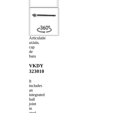
Articulatie
axiala,
cap
de
bara
VKDY
323010
It
includes
an
integrated
ball
joint
in
steel