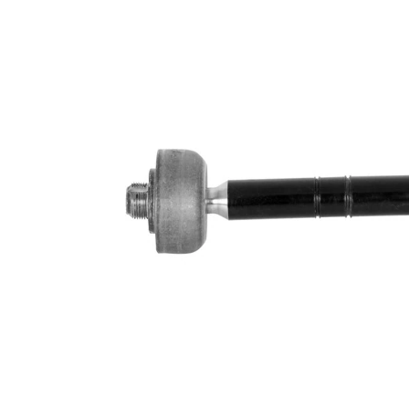
Lungime
301 mm
Dimensiune
M16 x
filet
1,5
Articol
cu
extins/Informatii
unsoare
de extindere
sintetică
Dimensiune
M16 x
filet 1
1,5