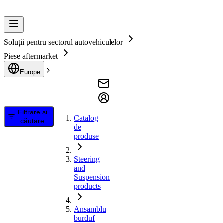
Soluții pentru sectorul autovehiculelor
Piese aftermarket
Europe
Filtrare și
Catalog
căutare
de
produse
Steering
and
Suspension
products
Ansamblu
burduf