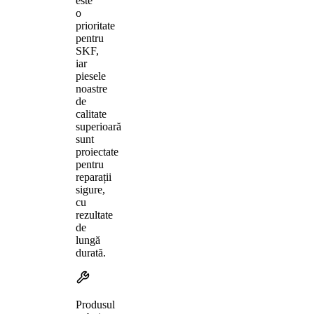
este
o
prioritate
pentru
SKF,
iar
piesele
noastre
de
calitate
superioară
sunt
proiectate
pentru
reparații
sigure,
cu
rezultate
de
lungă
durată.
Produsul