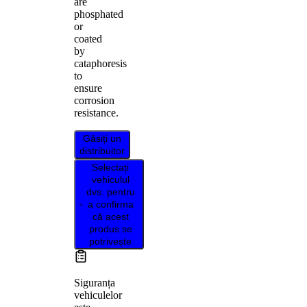
are
phosphated
or
coated
by
cataphoresis
to
ensure
corrosion
resistance.
Găsiți un
distribuitor
Selectați
vehiculul
dvs. pentru
a confirma
că acest
produs se
potrivește
Siguranța
vehiculelor