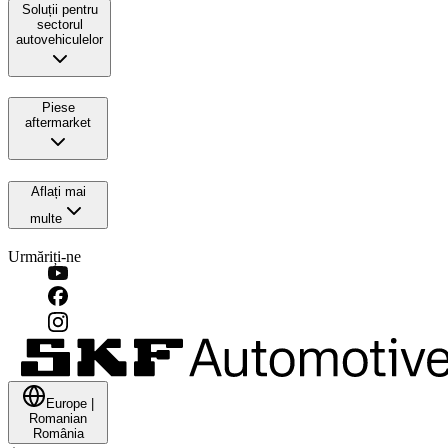
Soluții pentru
sectorul
autovehiculelor
Piese
aftermarket
Aflați mai
multe
Urmăriți-ne
Europe
|
Romanian
România