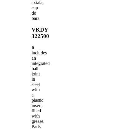
axiala,
cap
de
bara
VKDY
322500
It
includes
an
integrated
ball
joint
in
steel
with
a
plastic
insert,
filled
with
grease.
Parts