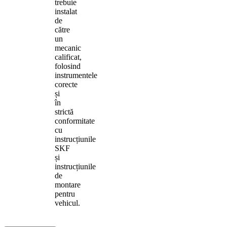
trebuie
instalat
de
către
un
mecanic
calificat,
folosind
instrumentele
corecte
și
în
strictă
conformitate
cu
instrucțiunile
SKF
și
instrucțiunile
de
montare
pentru
vehicul.